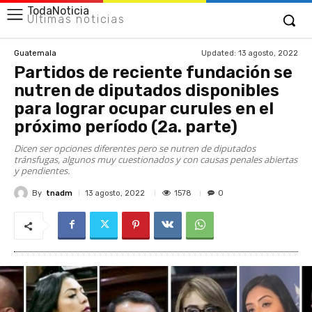
TodaNoticia
Últimas noticias
Updated:
13 agosto, 2022
Guatemala
Partidos de reciente fundación se
nutren de diputados disponibles
para lograr ocupar curules en el
próximo período (2a. parte)
Dicen ser opciones diferentes pero se nutren de diputados
tránsfugas, algunos muy cuestionados y con causas penales abiertas
y pendientes.
By
tnadm
1578
13 agosto, 2022
0