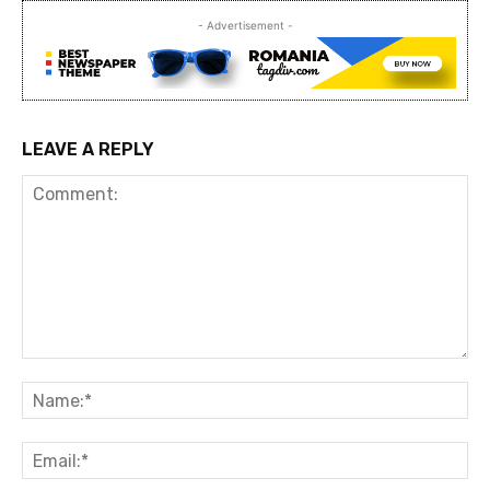
- Advertisement -
LEAVE A REPLY
Comment:
Na
Ema