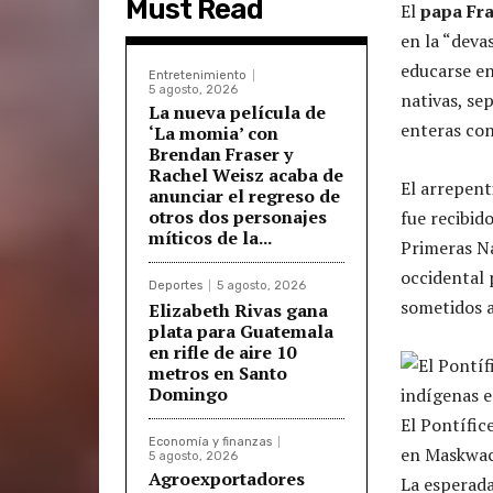
Must Read
El
papa Fr
en la “deva
educarse en
Entretenimiento
5 agosto, 2026
nativas, se
La nueva película de
enteras con
‘La momia’ con
Brendan Fraser y
Rachel Weisz acaba de
El arrepen
anunciar el regreso de
otros dos personajes
fue recibid
míticos de la...
Primeras Na
occidental 
Deportes
5 agosto, 2026
sometidos a
Elizabeth Rivas gana
plata para Guatemala
en rifle de aire 10
metros en Santo
Domingo
El Pontífic
Economía y finanzas
en Maskwac
5 agosto, 2026
Agroexportadores
La esperada