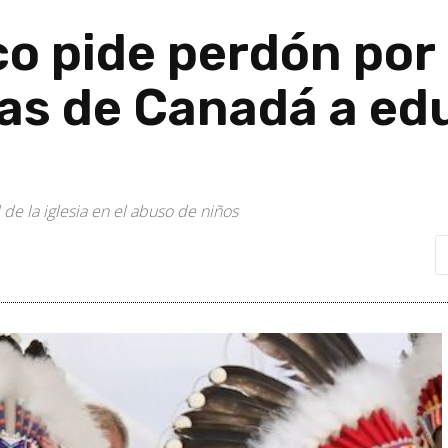
o pide perdón por 
nas de Canadá a ed
 de la iglesia en el abuso de niños