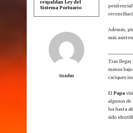
respaldan Ley del
penitencial
Sistema Portuario
reconciliac
Además, pid
más asisten
Tras llegar 
manos bajo 
tnadm
caciques in
El
Papa
vis
algunos de 
los hasta a
sido identif