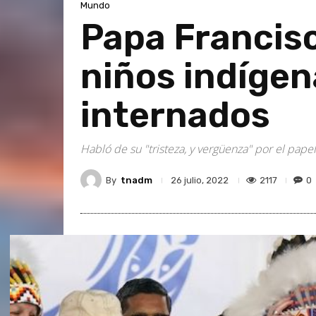
Mundo
Papa Francisc
niños indíge
internados
Habló de su "tristeza, y vergüenza" por el papel
By
tnadm
2117
0
26 julio, 2022