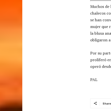
Muchos de l
chalecos co
se han conv
mujer que r
la blusa an
obligaron a
Por su part
proliferó e
operó desde
PAL
Share