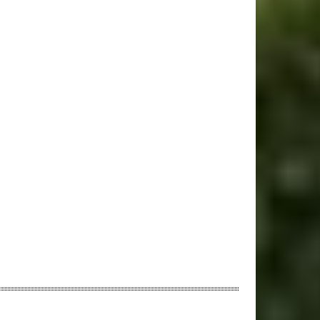
ebsite: