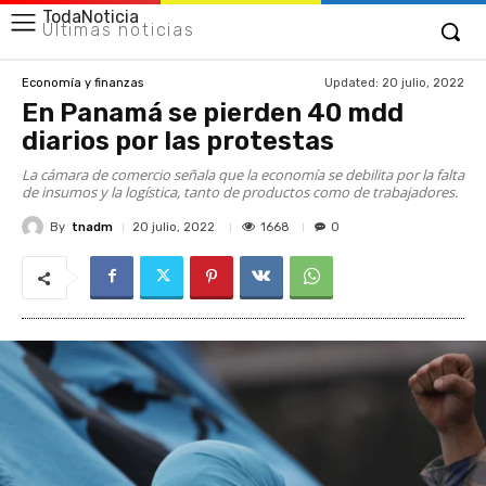
TodaNoticia
Últimas noticias
Updated:
20 julio, 2022
Economía y finanzas
En Panamá se pierden 40 mdd
diarios por las protestas
La cámara de comercio señala que la economía se debilita por la falta
de insumos y la logística, tanto de productos como de trabajadores.
By
tnadm
1668
20 julio, 2022
0