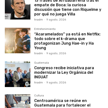
13 frases de Arruabarrena tras el
empate de Boca: la curiosa
discusión que tiene con Riquelme y
por qué no juega Villa
tnadm
-
9 agosto, 2026
Entretenimiento
“Acaramelados” ya está en Netflix:
todo sobre el k-drama que
protagonizan Jung Hae-in y Ha
Young
tnadm
-
9 agosto, 2026
Guatemala
Congreso recibe iniciativa para
modernizar la Ley Orgánica del
INGUAT
tnadm
-
9 agosto, 2026
Cultura
Centroamérica se reúne en
Guatemala para fortalecer el