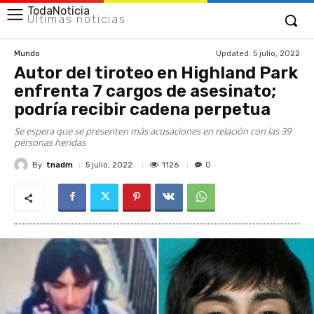
TodaNoticia
Últimas noticias
Updated:
5 julio, 2022
Mundo
Autor del tiroteo en Highland Park
enfrenta 7 cargos de asesinato;
podría recibir cadena perpetua
Se espera que se presenten más acusaciones en relación con las 39
personas heridas
By
tnadm
1126
5 julio, 2022
0