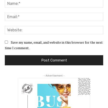
Na
Ema
Web
Save my name, email, and website in this browser for the next
time I comment.
- Advertisement -