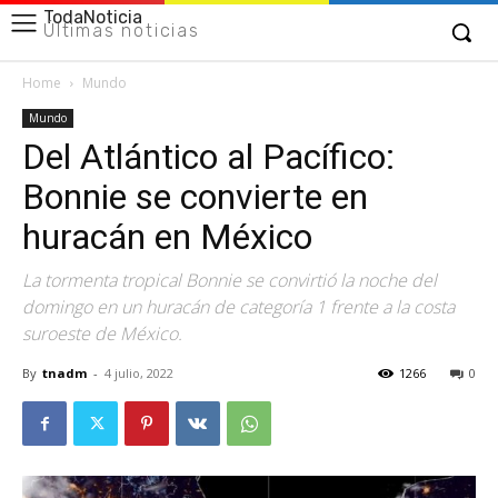
TodaNoticia
Últimas noticias
Home
Mundo
Mundo
Del Atlántico al Pacífico:
Bonnie se convierte en
huracán en México
La tormenta tropical Bonnie se convirtió la noche del
domingo en un huracán de categoría 1 frente a la costa
suroeste de México.
By
tnadm
-
4 julio, 2022
1266
0