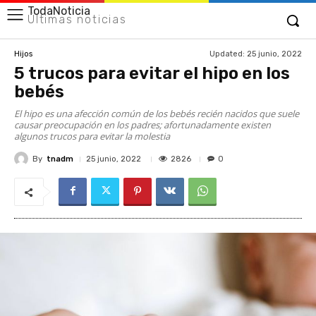
TodaNoticia
Últimas noticias
Updated:
25 junio, 2022
Hijos
5 trucos para evitar el hipo en los
bebés
El hipo es una afección común de los bebés recién nacidos que suele
causar preocupación en los padres; afortunadamente existen
algunos trucos para evitar la molestia
By
tnadm
2826
25 junio, 2022
0