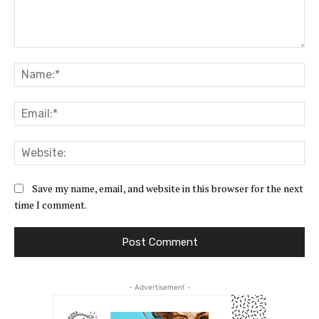
Comment:
Na
Ema
Web
Save my name, email, and website in this browser for the next
time I comment.
- Advertisement -