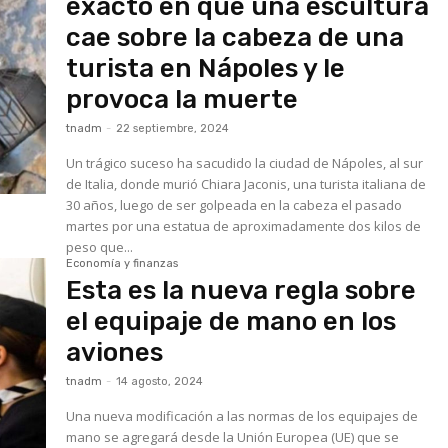
exacto en que una escultura
cae sobre la cabeza de una
turista en Nápoles y le
provoca la muerte
tnadm
-
22 septiembre, 2024
Un trágico suceso ha sacudido la ciudad de Nápoles, al sur
de Italia, donde murió Chiara Jaconis, una turista italiana de
30 años, luego de ser golpeada en la cabeza el pasado
martes por una estatua de aproximadamente dos kilos de
peso que...
Economía y finanzas
Esta es la nueva regla sobre
el equipaje de mano en los
aviones
tnadm
-
14 agosto, 2024
Una nueva modificación a las normas de los equipajes de
mano se agregará desde la Unión Europea (UE) que se