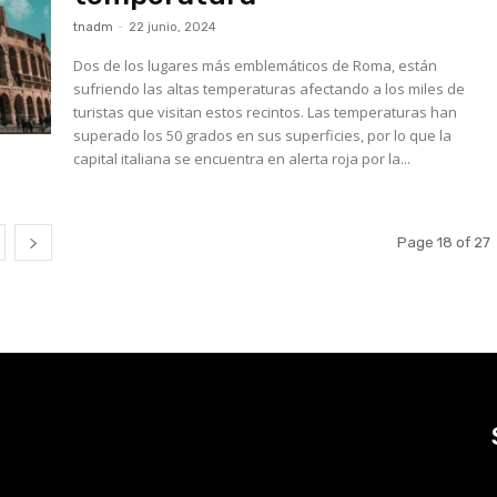
tnadm
-
22 junio, 2024
Dos de los lugares más emblemáticos de Roma, están
sufriendo las altas temperaturas afectando a los miles de
turistas que visitan estos recintos. Las temperaturas han
superado los 50 grados en sus superficies, por lo que la
capital italiana se encuentra en alerta roja por la...
Page 18 of 27