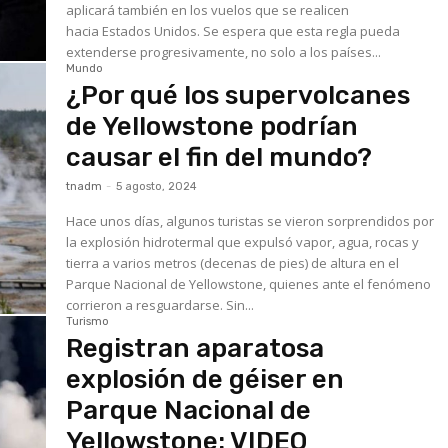
aplicará también en los vuelos que se realicen
hacia Estados Unidos. Se espera que esta regla pueda
extenderse progresivamente, no solo a los países...
Mundo
¿Por qué los supervolcanes
de Yellowstone podrían
causar el fin del mundo?
tnadm
-
5 agosto, 2024
Hace unos días, algunos turistas se vieron sorprendidos por
la explosión hidrotermal que expulsó vapor, agua, rocas y
tierra a varios metros (decenas de pies) de altura en el
Parque Nacional de Yellowstone, quienes ante el fenómeno
corrieron a resguardarse. Sin...
Turismo
Registran aparatosa
explosión de géiser en
Parque Nacional de
Yellowstone: VIDEO