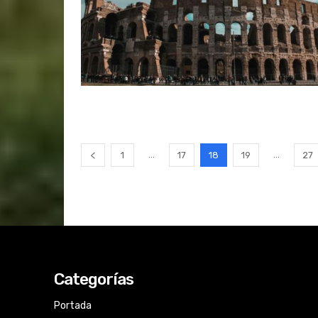
...
...
1
17
18
19
27
Categorías
Portada