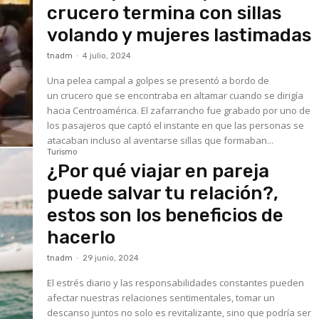
crucero termina con sillas
volando y mujeres lastimadas
tnadm
-
4 julio, 2024
Una pelea campal a golpes se presentó a bordo de
un crucero que se encontraba en altamar cuando se dirigía
hacia Centroamérica. El zafarrancho fue grabado por uno de
los pasajeros que captó el instante en que las personas se
atacaban incluso al aventarse sillas que formaban...
Turismo
¿Por qué viajar en pareja
puede salvar tu relación?,
estos son los beneficios de
hacerlo
tnadm
-
29 junio, 2024
El estrés diario y las responsabilidades constantes pueden
afectar nuestras relaciones sentimentales, tomar un
descanso juntos no solo es revitalizante, sino que podría ser