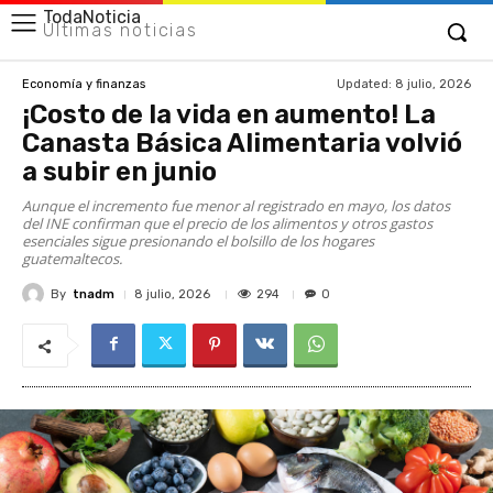
TodaNoticia
Últimas noticias
Updated:
8 julio, 2026
Economía y finanzas
¡Costo de la vida en aumento! La
Canasta Básica Alimentaria volvió
a subir en junio
Aunque el incremento fue menor al registrado en mayo, los datos
del INE confirman que el precio de los alimentos y otros gastos
esenciales sigue presionando el bolsillo de los hogares
guatemaltecos.
By
tnadm
294
8 julio, 2026
0