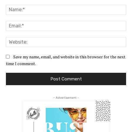
Comment:
Na
Ema
Web
Save my name, email, and website in this browser for the next
time I comment.
- Advertisement -