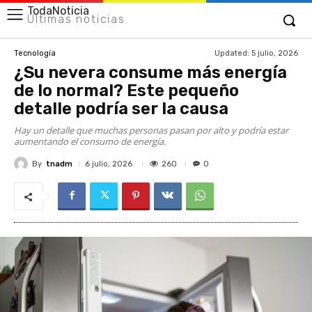
TodaNoticia
Últimas noticias
Updated:
5 julio, 2026
Tecnología
¿Su nevera consume más energía
de lo normal? Este pequeño
detalle podría ser la causa
Hay un detalle que muchas personas pasan por alto y podría estar
aumentando el consumo de energía.
By
tnadm
260
6 julio, 2026
0