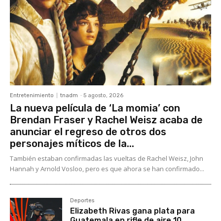
Entretenimiento
tnadm
-
5 agosto, 2026
La nueva película de ‘La momia’ con
Brendan Fraser y Rachel Weisz acaba de
anunciar el regreso de otros dos
personajes míticos de la...
También estaban confirmadas las vueltas de Rachel Weisz, John
Hannah y Arnold Vosloo, pero es que ahora se han confirmado...
Deportes
Elizabeth Rivas gana plata para
Guatemala en rifle de aire 10