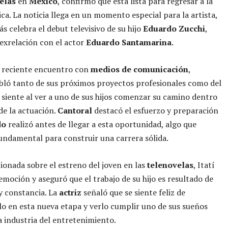
elas
en
México
, confirmó que está lista para regresar a la
ica. La noticia llega en un momento especial para la artista,
s celebra el debut televisivo de su hijo
Eduardo Zucchi
,
 exrelación con el actor
Eduardo Santamarina
.
 reciente encuentro con
medios de comunicación
,
bló tanto de sus próximos proyectos profesionales como del
 siente al ver a uno de sus hijos comenzar su camino dentro
e la actuación.
Cantoral
destacó el esfuerzo y preparación
do
realizó antes de llegar a esta oportunidad, algo que
undamental para construir una carrera sólida.
tionada sobre el estreno del joven en las
telenovelas
, Itatí
emoción y aseguró que el trabajo de su hijo es resultado de
y constancia. La
actriz
señaló que se siente feliz de
 en esta nueva etapa y verlo cumplir uno de sus sueños
a industria del entretenimiento.