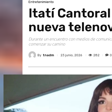
Entretenimiento
Itatí Cantora
nueva teleno
Durante un encuentro con medios de comunicació
comenzar su camino
By
tnadm
282
0
23 junio, 2026