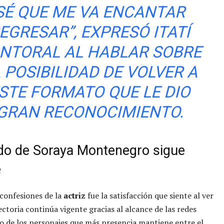
SÉ QUE ME VA ENCANTAR
EGRESAR”, EXPRESÓ ITATÍ
NTORAL AL HABLAR SOBRE
 POSIBILIDAD DE VOLVER A
STE FORMATO QUE LE DIO
GRAN RECONOCIMIENTO.
ado de Soraya Montenegro sigue
e
 confesiones de la
actriz
fue la satisfacción que siente al ver
ectoria continúa vigente gracias al alcance de las redes
no de los personajes que más presencia mantiene entre el