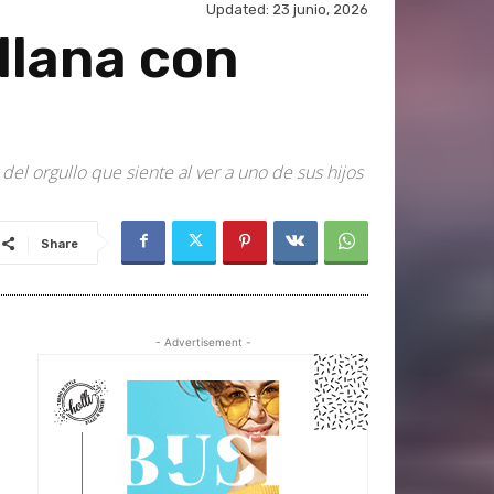
Updated:
23 junio, 2026
llana con
l orgullo que siente al ver a uno de sus hijos
Share
- Advertisement -