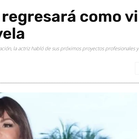
l regresará como vi
vela
n, la actriz habló de sus próximos proyectos profesionales y de