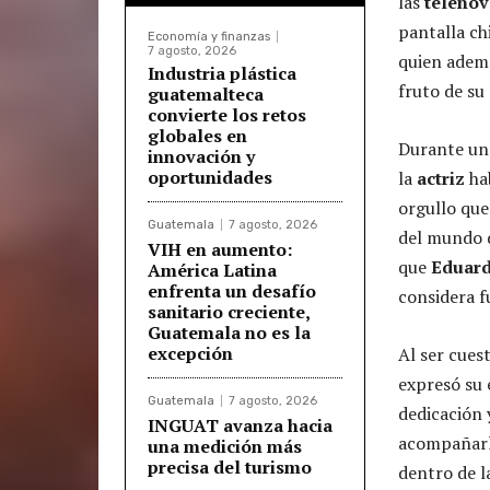
las
telenov
pantalla ch
Economía y finanzas
7 agosto, 2026
quien ademá
Industria plástica
fruto de su
guatemalteca
convierte los retos
globales en
Durante un
innovación y
oportunidades
la
actriz
ha
orgullo que
Guatemala
7 agosto, 2026
del mundo d
VIH en aumento:
que
Eduar
América Latina
enfrenta un desafío
considera f
sanitario creciente,
Guatemala no es la
excepción
Al ser cues
expresó su 
Guatemala
7 agosto, 2026
dedicación 
INGUAT avanza hacia
acompañarlo
una medición más
precisa del turismo
dentro de l