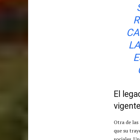
R
CA
LA
E
El leg
vigent
Otra de las
que su tray
sociales. U