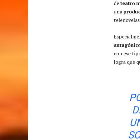
de
teatro 
una
produc
telenovelas
Especialmen
antagónic
con ese tip
logra que q
P
D
U
SO