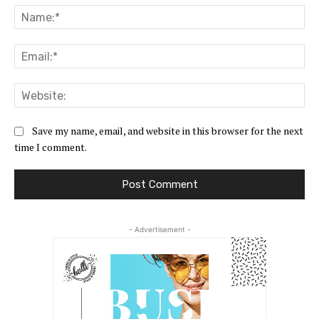
Na
Ema
Web
Save my name, email, and website in this browser for the next
time I comment.
- Advertisement -