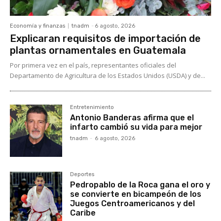
Economía y finanzas
tnadm
-
6 agosto, 2026
Explicaran requisitos de importación de
plantas ornamentales en Guatemala
Por primera vez en el país, representantes oficiales del
Departamento de Agricultura de los Estados Unidos (USDA) y de...
Entretenimiento
Antonio Banderas afirma que el
infarto cambió su vida para mejor
tnadm
-
6 agosto, 2026
Deportes
Pedropablo de la Roca gana el oro y
se convierte en bicampeón de los
Juegos Centroamericanos y del
Caribe