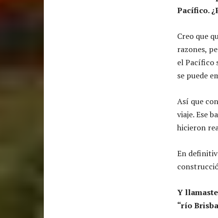
Pacífico. 
Creo que qu
razones, pe
el Pacífico
se puede e
Así que con
viaje. Ese 
hicieron re
En definiti
construcció
Y llamaste
“río Bris