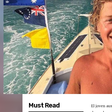
Must Read
El joven au