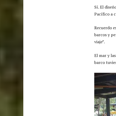
Sí. El diseñ
Pacífico a c
Recuerdo es
barcos y pe
viaje”.
El mar y la
barco tuvi