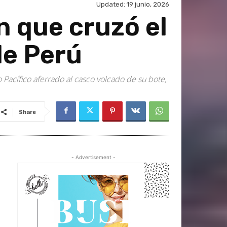
Updated:
19 junio, 2026
n que cruzó el
de Perú
acífico aferrado al casco volcado de su bote,
Share
- Advertisement -