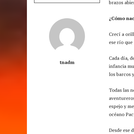
brazos abie
¿Cómo naci
Crecí a oril
ese río que
Cada día, d
tnadm
infancia mu
los barcos y
Todas las n
aventurero
espejo y me
océano Pací
Desde ese dí