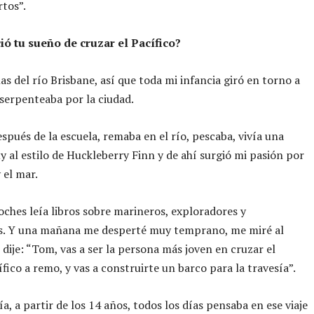
rtos”.
ó tu sueño de cruzar el Pacífico?
las del río Brisbane, así que toda mi infancia giró en torno a
 serpenteaba por la ciudad.
espués de la escuela, remaba en el río, pescaba, vivía una
y al estilo de Huckleberry Finn y de ahí surgió mi pasión por
 el mar.
oches leía libros sobre marineros, exploradores y
s. Y una mañana me desperté muy temprano, me miré al
 dije: “Tom, vas a ser la persona más joven en cruzar el
fico a remo, y vas a construirte un barco para la travesía”.
a, a partir de los 14 años, todos los días pensaba en ese viaje