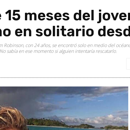
e 15 meses del jove
mo en solitario des
 Robinson, con 24 años, se encontró solo en medio del océano P
 sabía en ese momento si alguien intentaría rescatarlo.