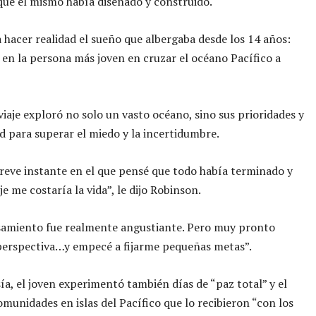
ue él mismo había diseñado y construido.
 hacer realidad el sueño que albergaba desde los 14 años:
 en la persona más joven en cruzar el océano Pacífico a
viaje exploró no solo un vasto océano, sino sus prioridades y
d para superar el miedo y la incertidumbre.
eve instante en el que pensé que todo había terminado y
je me costaría la vida”, le dijo Robinson.
samiento fue realmente angustiante. Pero muy pronto
perspectiva…y empecé a fijarme pequeñas metas”.
sía, el joven experimentó también días de “paz total” y el
omunidades en islas del Pacífico que lo recibieron “con los