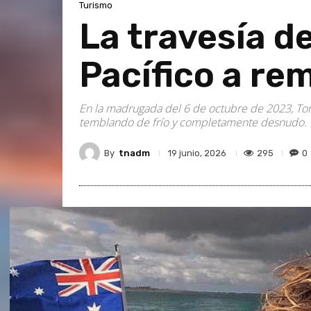
Turismo
La travesía d
Pacífico a re
En la madrugada del 6 de octubre de 2023, Tom
temblando de frío y completamente desnudo. No
By
tnadm
295
0
19 junio, 2026