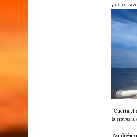
y en esa av
“Quería el 
la travesía
También qu