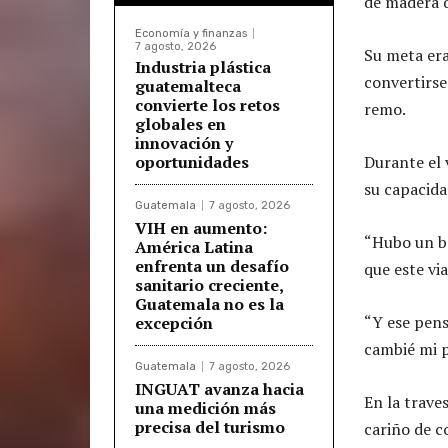
de madera q
Economía y finanzas
7 agosto, 2026
Su meta era
Industria plástica
convertirse
guatemalteca
convierte los retos
remo.
globales en
innovación y
oportunidades
Durante el 
su capacida
Guatemala
7 agosto, 2026
VIH en aumento:
“Hubo un br
América Latina
enfrenta un desafío
que este via
sanitario creciente,
Guatemala no es la
“Y ese pen
excepción
cambié mi 
Guatemala
7 agosto, 2026
INGUAT avanza hacia
En la trave
una medición más
precisa del turismo
cariño de c