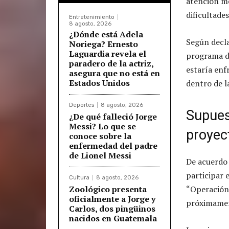
atención me
dificultades
Entretenimiento
8 agosto, 2026
¿Dónde está Adela
Según decla
Noriega? Ernesto
Laguardia revela el
programa de
paradero de la actriz,
estaría enf
asegura que no está en
Estados Unidos
dentro de l
Deportes
8 agosto, 2026
Supues
¿De qué falleció Jorge
Messi? Lo que se
proyec
conoce sobre la
enfermedad del padre
de Lionel Messi
De acuerdo 
participar 
Cultura
8 agosto, 2026
Zoológico presenta
“Operación 
oficialmente a Jorge y
próximame
Carlos, dos pingüinos
nacidos en Guatemala