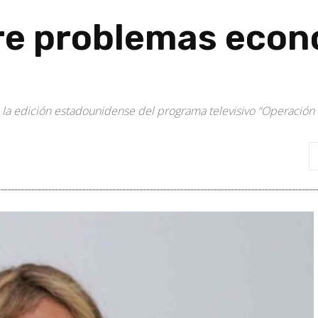
e problemas econ
 la edición estadounidense del programa televisivo “Operación 