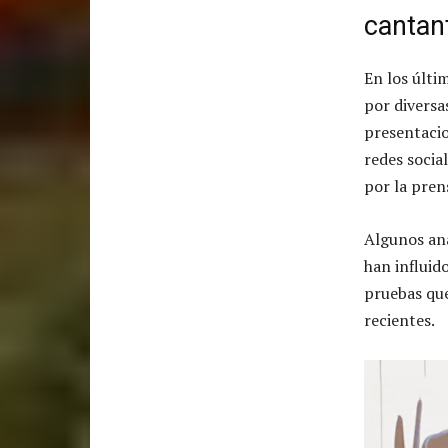
cantan
En los últi
por diversa
presentacio
redes socia
por la pren
Algunos ana
han influid
pruebas que
recientes.