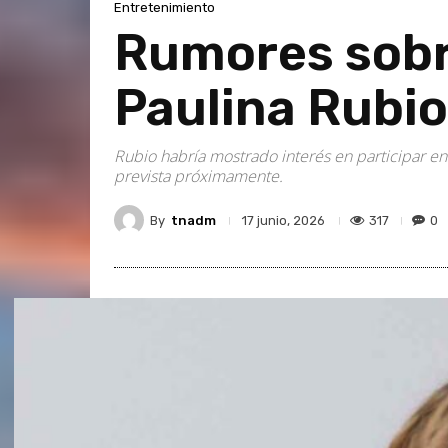
Entretenimiento
Rumores sobr
Paulina Rubio
Rubio habría mostrado interés en participar en
prevista próximamente.
By
tnadm
317
0
17 junio, 2026