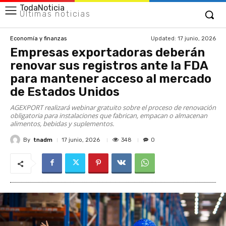
TodaNoticia
Últimas noticias
Updated:
17 junio, 2026
Economía y finanzas
Empresas exportadoras deberán
renovar sus registros ante la FDA
para mantener acceso al mercado
de Estados Unidos
AGEXPORT realizará webinar gratuito sobre el proceso de renovación
obligatoria para instalaciones que fabrican, empacan o almacenan
alimentos, bebidas y suplementos.
By
tnadm
348
17 junio, 2026
0