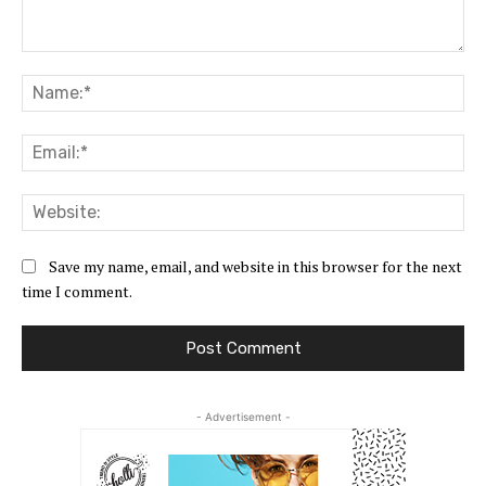
Comment:
Na
Ema
Web
Save my name, email, and website in this browser for the next
time I comment.
- Advertisement -