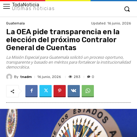
TodaNoticia
Últimas noticias
Updated:
16 junio, 2026
Guatemala
La OEA pide transparencia en la
elección del próximo Contralor
General de Cuentas
La Misión Especial para Guatemala solicitó un proceso oportuno,
transparente y basado en méritos para fortalecer la institucionalidad
democrática.
By
tnadm
283
16 junio, 2026
0