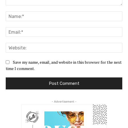
Comment:
Na
Ema
Web
Save my name, email, and website in this browser for the next
time I comment.
- Advertisement -