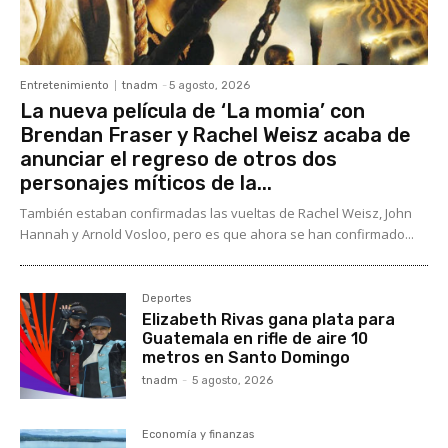
Entretenimiento
tnadm
-
5 agosto, 2026
La nueva película de ‘La momia’ con
Brendan Fraser y Rachel Weisz acaba de
anunciar el regreso de otros dos
personajes míticos de la...
También estaban confirmadas las vueltas de Rachel Weisz, John
Hannah y Arnold Vosloo, pero es que ahora se han confirmado...
Deportes
Elizabeth Rivas gana plata para
Guatemala en rifle de aire 10
metros en Santo Domingo
tnadm
-
5 agosto, 2026
Economía y finanzas