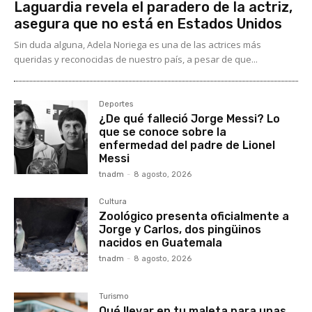
Laguardia revela el paradero de la actriz,
asegura que no está en Estados Unidos
Sin duda alguna, Adela Noriega es una de las actrices más
queridas y reconocidas de nuestro país, a pesar de que...
Deportes
¿De qué falleció Jorge Messi? Lo
que se conoce sobre la
enfermedad del padre de Lionel
Messi
tnadm
-
8 agosto, 2026
Cultura
Zoológico presenta oficialmente a
Jorge y Carlos, dos pingüinos
nacidos en Guatemala
tnadm
-
8 agosto, 2026
Turismo
Qué llevar en tu maleta para unas