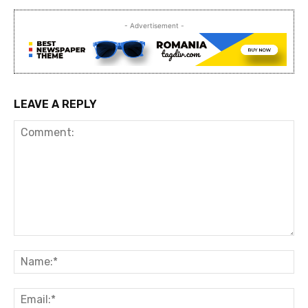
- Advertisement -
LEAVE A REPLY
Comment:
Na
Ema