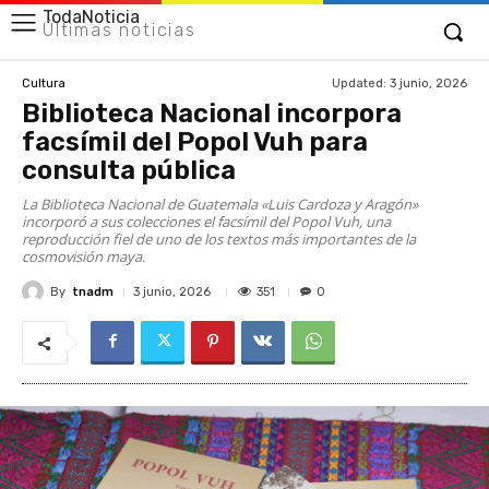
TodaNoticia
Últimas noticias
Updated:
3 junio, 2026
Cultura
Biblioteca Nacional incorpora
facsímil del Popol Vuh para
consulta pública
La Biblioteca Nacional de Guatemala «Luis Cardoza y Aragón»
incorporó a sus colecciones el facsímil del Popol Vuh, una
reproducción fiel de uno de los textos más importantes de la
cosmovisión maya.
By
tnadm
351
3 junio, 2026
0