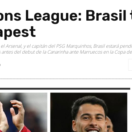
ons League: Brasil
apest
el Arsenal, y el capitán del PSG Marquinhos, Brasil estará pend
s antes del debut de la Canarinha ante Marruecos en la Copa d
0