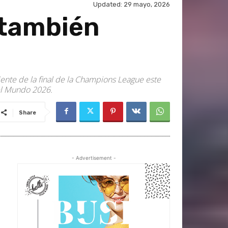
Updated:
29 mayo, 2026
 también
iente de la final de la Champions League este
el Mundo 2026.
Share
- Advertisement -