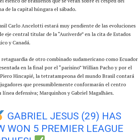
l elenco de brasileños que se verán sobre el césped del
a de la capital húngara el sábado.
asil Carlo Ancelotti estará muy pendiente de las evoluciones
le eje central titular de la “Auriverde” en la cita de Estados
ico y Canadá.
la retaguardia de otro combinado sudamericano como Ecuador
esentada en la final por el “parisino” Willian Pacho y por el
Piero Hincapié, la tetratampeona del mundo Brasil contará
s jugadores que presumiblemente conformarán el centro
su línea defensiva; Marquinhos y Gabriel Magalhães.
GABRIEL JESUS (29) HAS
 WON 5 PREMIER LEAGUE