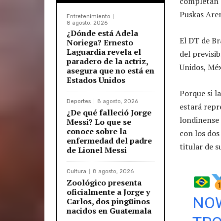
completan e
Puskas Aren
Entretenimiento
8 agosto, 2026
¿Dónde está Adela
El DT de Br
Noriega? Ernesto
Laguardia revela el
del previsib
paradero de la actriz,
Unidos, Méx
asegura que no está en
Estados Unidos
Porque si 
Deportes
8 agosto, 2026
estará repr
¿De qué falleció Jorge
londinense 
Messi? Lo que se
conoce sobre la
con los do
enfermedad del padre
titular de 
de Lionel Messi
Cultura
8 agosto, 2026
Zoológico presenta
oficialmente a Jorge y
NOW
Carlos, dos pingüinos
nacidos en Guatemala