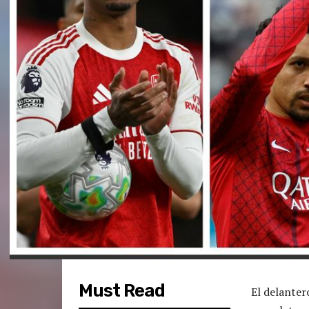
Must Read
El delanter