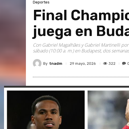
Deportes
Final Champi
juega en Bud
Con Gabriel Magalhães y Gabriel Martinelli por 
sábado (10:00 a. m.) en Budapest, dos semana
By
tnadm
322
29 mayo, 2026