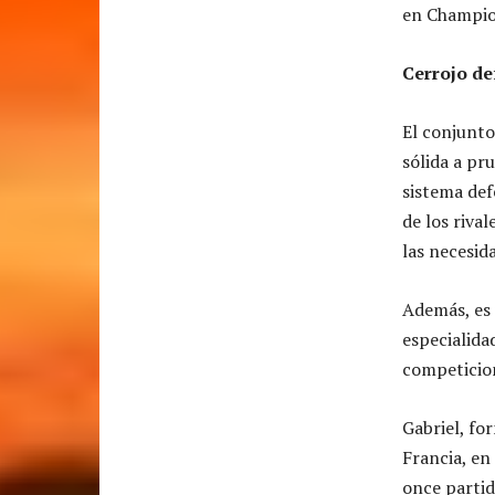
en Champio
Cerrojo de
El conjunto
sólida a pr
sistema def
de los rival
las necesid
Además, es 
especialida
competicio
Gabriel, fo
Francia, en 
once partid