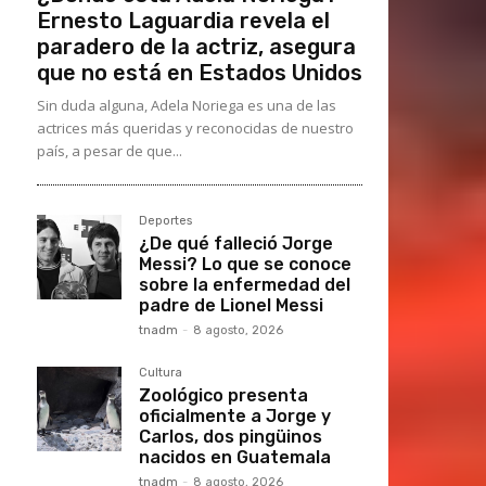
Ernesto Laguardia revela el
paradero de la actriz, asegura
que no está en Estados Unidos
Sin duda alguna, Adela Noriega es una de las
actrices más queridas y reconocidas de nuestro
país, a pesar de que...
Deportes
¿De qué falleció Jorge
Messi? Lo que se conoce
sobre la enfermedad del
padre de Lionel Messi
tnadm
-
8 agosto, 2026
Cultura
Zoológico presenta
oficialmente a Jorge y
Carlos, dos pingüinos
nacidos en Guatemala
tnadm
-
8 agosto, 2026