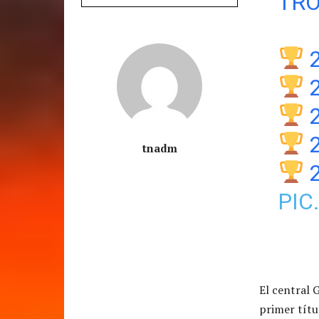
TRO
2
2
2
2
tnadm
2
PIC
El central 
primer títu