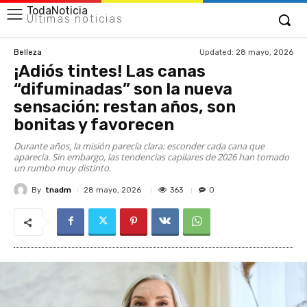
TodaNoticia
Últimas noticias
Updated:
28 mayo, 2026
Belleza
¡Adiós tintes! Las canas
“difuminadas” son la nueva
sensación: restan años, son
bonitas y favorecen
Durante años, la misión parecía clara: esconder cada cana que
aparecía. Sin embargo, las tendencias capilares de 2026 han tomado
un rumbo muy distinto.
By
tnadm
363
28 mayo, 2026
0