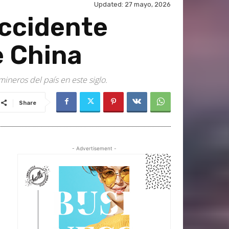
Updated:
27 mayo, 2026
accidente
e China
ineros del país en este siglo.
Share
- Advertisement -