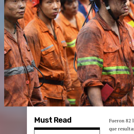
Must Read
Fueron 82 l
que resulta