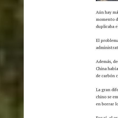
Aún hay más
momento de 
duplicaba e
El problema
administrat
Además, des
China había
de carbón c
La gran dif
chino se em
en borrar l
Eso sí, el 