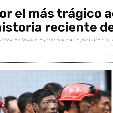
or el más trágico 
historia reciente d
estar en China, tras el que ya es uno de los peores desastres m