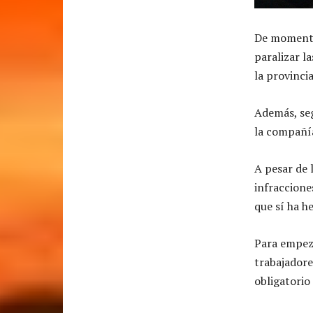
De momento
paralizar l
la provinci
Además, seg
la compañía
A pesar de 
infraccione
que sí ha h
Para empeza
trabajadore
obligatorio