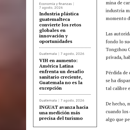
mina de car
Economía y finanzas
7 agosto, 2026
industria m
Industria plástica
momento de
guatemalteca
convierte los retos
globales en
Las autorid
innovación y
oportunidades
fondo lo su
Tongzhou G
Guatemala
7 agosto, 2026
privada, ha
VIH en aumento:
América Latina
enfrenta un desafío
Pérdida de 
sanitario creciente,
se ha dispa
Guatemala no es la
excepción
tal calibre 
Guatemala
7 agosto, 2026
De hecho, m
INGUAT avanza hacia
cuando los 
una medición más
precisa del turismo
algo que pe