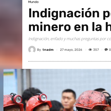
Mundo
Indignación p
minero en la 
Indignación, enfado y muchas preguntas por cont
By
tnadm
357
0
27 mayo, 2026