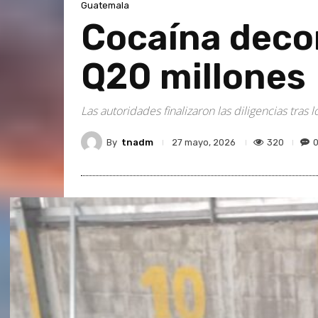
Guatemala
Cocaína deco
Q20 millones
Las autoridades finalizaron las diligencias tra
By
tnadm
320
27 mayo, 2026