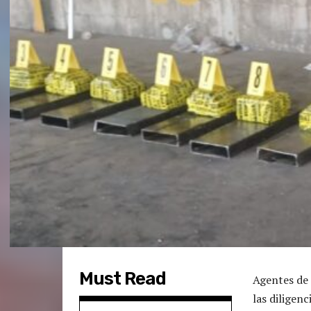
Must Read
Agentes de 
las diligen