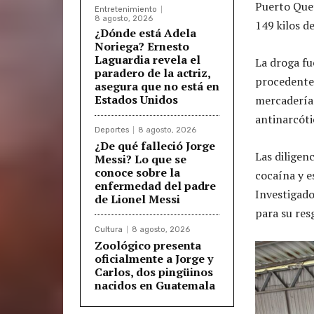
Puerto Quet
Entretenimiento
8 agosto, 2026
149 kilos d
¿Dónde está Adela
Noriega? Ernesto
Laguardia revela el
La droga fu
paradero de la actriz,
procedentes
asegura que no está en
Estados Unidos
mercadería 
antinarcóti
Deportes
8 agosto, 2026
¿De qué falleció Jorge
Las diligen
Messi? Lo que se
conoce sobre la
cocaína y e
enfermedad del padre
Investigado
de Lionel Messi
para su res
Cultura
8 agosto, 2026
Zoológico presenta
oficialmente a Jorge y
Carlos, dos pingüinos
nacidos en Guatemala