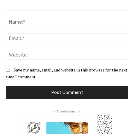
Comment:
Na
Ema
Web
Save my name, email, and website in this browser for the next
time I comment.
- Advertisement -