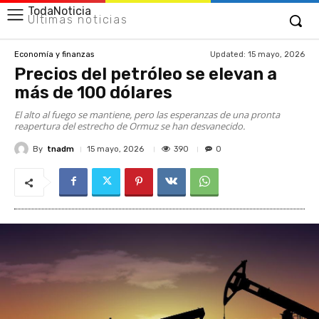
TodaNoticia
Últimas noticias
Updated:
15 mayo, 2026
Economía y finanzas
Precios del petróleo se elevan a
más de 100 dólares
El alto al fuego se mantiene, pero las esperanzas de una pronta
reapertura del estrecho de Ormuz se han desvanecido.
By
tnadm
390
15 mayo, 2026
0