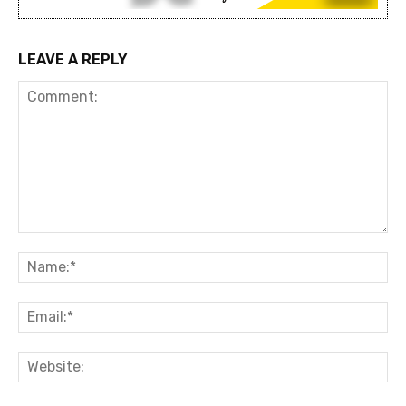
LEAVE A REPLY
Comment:
Na
Ema
Web