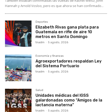
También estaban confirmadas las vueltas de Rachel Weisz, John
Hannah y Arnold Vosloo, pero es que ahora se han confirmado...
Deportes
Elizabeth Rivas gana plata para
Guatemala en rifle de aire 10
metros en Santo Domingo
tnadm
-
5 agosto, 2026
Economía y finanzas
Agroexportadores respaldan Ley
del Sistema Portuario
tnadm
-
5 agosto, 2026
Salud
Unidades médicas del IGSS
galardonadas como “Amigos de la
lactancia materna”
tnadm
-
5 agosto, 2026