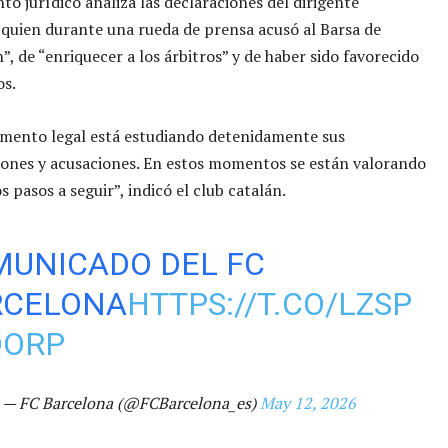
o jurídico analiza las declaraciones del dirigente
 quien durante una rueda de prensa acusó al Barsa de
”, de “enriquecer a los árbitros” y de haber sido favorecido
os.
amento legal está estudiando detenidamente sus
ones y acusaciones. En estos momentos se están valorando
 pasos a seguir”, indicó el club catalán.
UNICADO DEL FC
RCELONA
HTTPS://T.CO/LZSP
DORP
— FC Barcelona (@FCBarcelona_es)
May 12, 2026