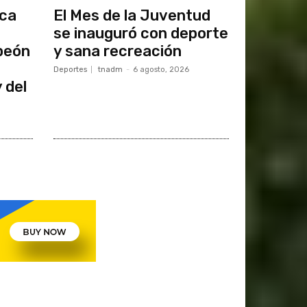
oca
El Mes de la Juventud
se inauguró con deporte
peón
y sana recreación
Deportes
tnadm
-
6 agosto, 2026
 del