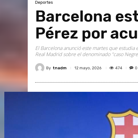
Deportes
Barcelona es
Pérez por acu
El Barcelona anunció este martes que estudia e
Real Madrid sobre el denominado "caso Negrei
By
tnadm
474
0
12 mayo, 2026