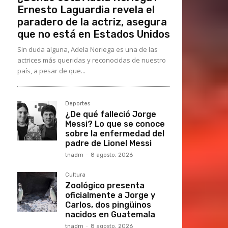
Ernesto Laguardia revela el
paradero de la actriz, asegura
que no está en Estados Unidos
Sin duda alguna, Adela Noriega es una de las
actrices más queridas y reconocidas de nuestro
país, a pesar de que...
Deportes
¿De qué falleció Jorge
Messi? Lo que se conoce
sobre la enfermedad del
padre de Lionel Messi
tnadm
-
8 agosto, 2026
Cultura
Zoológico presenta
oficialmente a Jorge y
Carlos, dos pingüinos
nacidos en Guatemala
tnadm
-
8 agosto, 2026