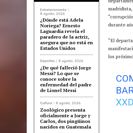
departament
madridista,
Entretenimiento
8 agosto, 2026
“corrupción
¿Dónde está Adela
durante añ
Noriega? Ernesto
Laguardia revela el
paradero de la actriz,
“El depart
asegura que no está en
Estados Unidos
manifestaci
los próximos
Deportes
8 agosto, 2026
¿De qué falleció Jorge
Messi? Lo que se
COM
conoce sobre la
enfermedad del padre
BA
de Lionel Messi
XX
Cultura
8 agosto, 2026
Zoológico presenta
oficialmente a Jorge y
Carlos, dos pingüinos
nacidos en Guatemala