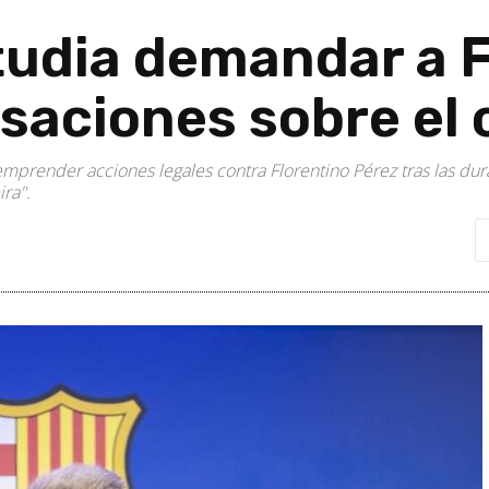
tudia demandar a F
saciones sobre el 
mprender acciones legales contra Florentino Pérez tras las dur
ra".