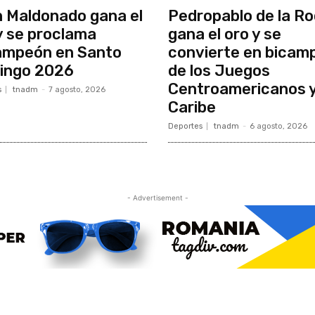
n Maldonado gana el
Pedropablo de la R
y se proclama
gana el oro y se
ampeón en Santo
convierte en bicam
ingo 2026
de los Juegos
Centroamericanos y
s
tnadm
-
7 agosto, 2026
Caribe
Deportes
tnadm
-
6 agosto, 2026
- Advertisement -