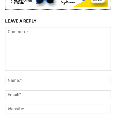
LEAVE A REPLY
Comment:
Na
Ema
Web