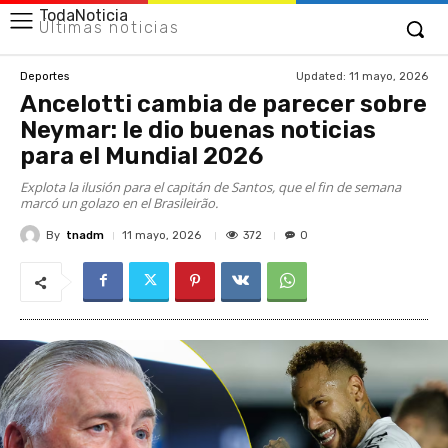
TodaNoticia
Últimas noticias
Updated:
11 mayo, 2026
Deportes
Ancelotti cambia de parecer sobre
Neymar: le dio buenas noticias
para el Mundial 2026
Explota la ilusión para el capitán de Santos, que el fin de semana
marcó un golazo en el Brasileirão.
By
tnadm
372
11 mayo, 2026
0