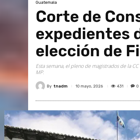
Guatemala
Corte de Con
expedientes 
elección de F
Esta semana, el pleno de magistrados de la CC 
MP.
By
tnadm
431
0
10 mayo, 2026