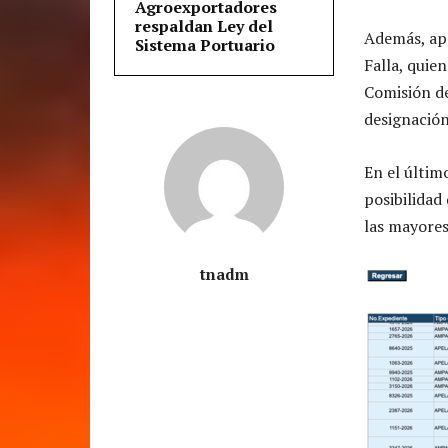
Agroexportadores
respaldan Ley del
Además, apa
Sistema Portuario
Falla, quie
Comisión de
designación
En el últim
posibilidad
las mayore
tnadm