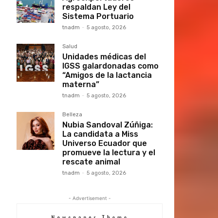
respaldan Ley del
Sistema Portuario
tnadm
-
5 agosto, 2026
Salud
Unidades médicas del
IGSS galardonadas como
“Amigos de la lactancia
materna”
tnadm
-
5 agosto, 2026
Belleza
Nubia Sandoval Zúñiga:
La candidata a Miss
Universo Ecuador que
promueve la lectura y el
rescate animal
tnadm
-
5 agosto, 2026
- Advertisement -