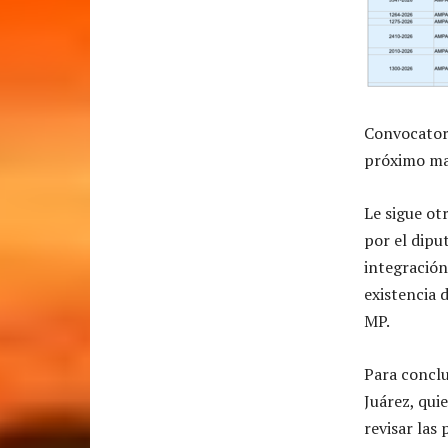
Convocatori
próximo ma
Le sigue o
por el dipu
integración
existencia 
MP.
Para conclu
Juárez, qui
revisar las