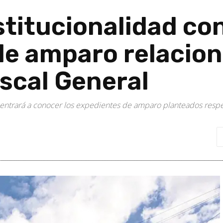
stitucionalidad co
de amparo relacion
iscal General
entrará a conocer los expedientes de amparo planteados respect