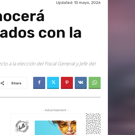
Updated:
10 mayo, 2026
nocerá
ados con la
o a la elección del Fiscal General y Jefe del
Share
- Advertisement -