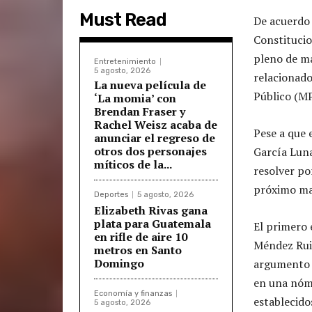
Must Read
De acuerdo 
Constitucio
pleno de m
Entretenimiento
5 agosto, 2026
relacionado
La nueva película de
Público (MP
‘La momia’ con
Brendan Fraser y
Rachel Weisz acaba de
Pese a que 
anunciar el regreso de
otros dos personajes
García Luna
míticos de la...
resolver po
próximo ma
Deportes
5 agosto, 2026
Elizabeth Rivas gana
plata para Guatemala
El primero 
en rifle de aire 10
Méndez Ruiz
metros en Santo
Domingo
argumento p
en una nómi
Economía y finanzas
establecido
5 agosto, 2026