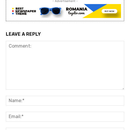
- Advertisement -
LEAVE A REPLY
Comment:
Na
Ema