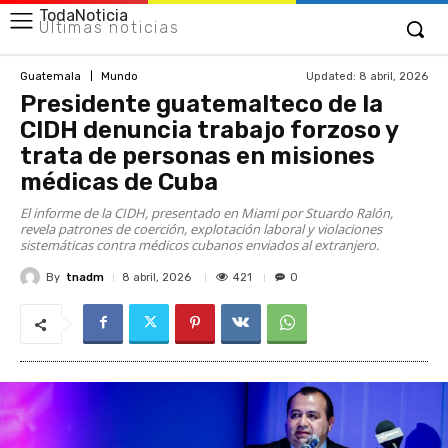
TodaNoticia
Últimas noticias
Updated:
8 abril, 2026
Guatemala
Mundo
Presidente guatemalteco de la
CIDH denuncia trabajo forzoso y
trata de personas en misiones
médicas de Cuba
El informe de la CIDH, presentado en Miami por Stuardo Ralón,
revela patrones de coerción, explotación laboral y violaciones
sistemáticas contra médicos cubanos enviados al extranjero.
By
tnadm
421
8 abril, 2026
0