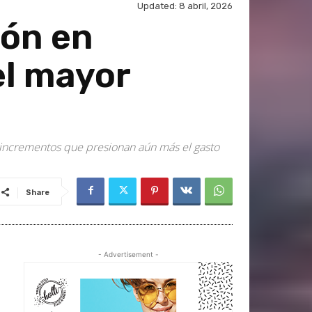
Updated:
8 abril, 2026
ión en
l mayor
o incrementos que presionan aún más el gasto
Share
- Advertisement -