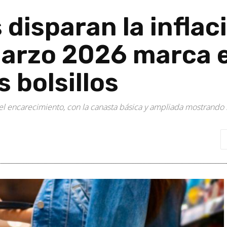
disparan la inflac
arzo 2026 marca e
 bolsillos
e del encarecimiento, con la canasta básica y ampliada mostrand