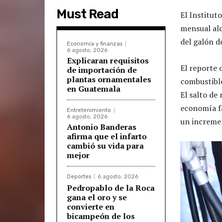
Must Read
El Institut
mensual alc
del galón d
Economía y finanzas
6 agosto, 2026
Explicaran requisitos
El reporte o
de importación de
plantas ornamentales
combustible
en Guatemala
El salto de
economía fa
Entretenimiento
6 agosto, 2026
un increme
Antonio Banderas
afirma que el infarto
cambió su vida para
mejor
Deportes
6 agosto, 2026
Pedropablo de la Roca
gana el oro y se
convierte en
bicampeón de los