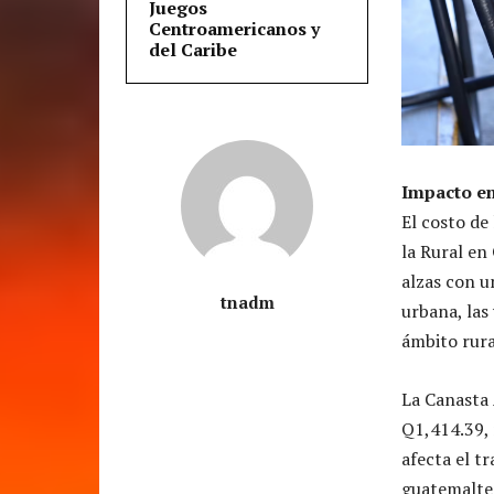
Juegos
Centroamericanos y
del Caribe
Impacto en
El costo de
la Rural en
alzas con u
tnadm
urbana, las
ámbito rura
La Canasta 
Q1,414.39, 
afecta el t
guatemalte