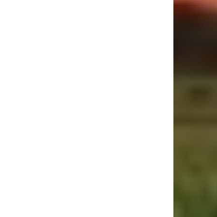
ebsite: