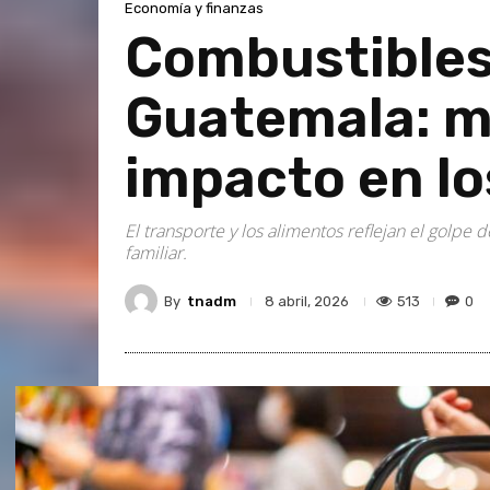
Economía y finanzas
Combustibles 
Guatemala: m
impacto en los
El transporte y los alimentos reflejan el golp
familiar.
By
tnadm
513
0
8 abril, 2026