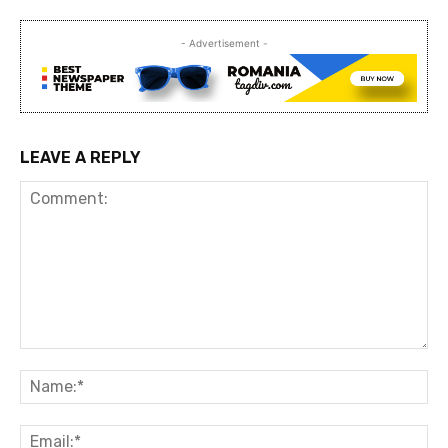
- Advertisement -
LEAVE A REPLY
Comment:
Na
Ema