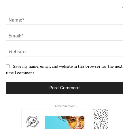
Comment:
Na
Ema
Web
Save my name, email, and website in this browser for the next
time I comment.
- Advertisement -