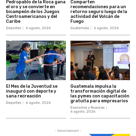
Pedropablo de la Roca gana
Comparten
el oro y se convierte en
recomendaciones para un
bicampeón de los Juegos
retorno seguro luego de la
Centroamericanos y del
actividad del Volcán de
Caribe
Fuego
Deportes
6 agosto, 2026
Guatemala
6 agosto, 2026
El Mes de la Juventud se
Guatemala impulsa la
inauguró con deporte y
transformación digital de
sana recreación
las pymes con capacitación
gratuita para empresarios
Deportes
6 agosto, 2026
Economía y finanzas
6 agosto, 2026
- Advertisement -