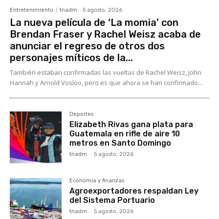
Entretenimiento
tnadm
-
5 agosto, 2026
La nueva película de ‘La momia’ con
Brendan Fraser y Rachel Weisz acaba de
anunciar el regreso de otros dos
personajes míticos de la...
También estaban confirmadas las vueltas de Rachel Weisz, John
Hannah y Arnold Vosloo, pero es que ahora se han confirmado...
Deportes
Elizabeth Rivas gana plata para
Guatemala en rifle de aire 10
metros en Santo Domingo
tnadm
-
5 agosto, 2026
Economía y finanzas
Agroexportadores respaldan Ley
del Sistema Portuario
tnadm
-
5 agosto, 2026