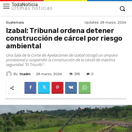
TodaNoticia
Últimas noticias
Updated:
28 marzo, 2026
Guatemala
Izabal: Tribunal ordena detener
construcción de cárcel por riesgo
ambiental
Una Sala de la Corte de Apelaciones de Izabal otorgó un amparo
provisional y suspendió la construcción de la cárcel de máxima
seguridad "El Triunfo".
By
tnadm
395
28 marzo, 2026
0