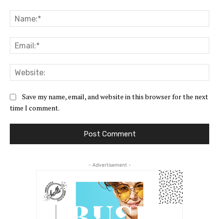
Comment:
Na
Ema
Web
Save my name, email, and website in this browser for the next
time I comment.
- Advertisement -