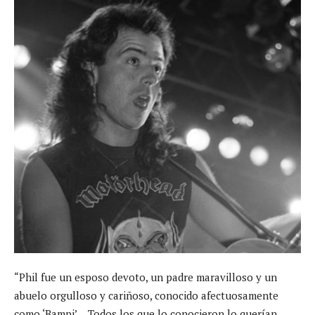
“Phil fue un esposo devoto, un padre maravilloso y un
abuelo orgulloso y cariñoso, conocido afectuosamente
como ‘Bampi’… Todos los que lo conocieron lo querían