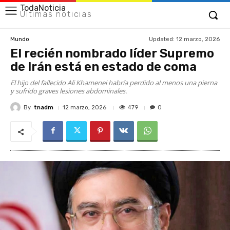
TodaNoticia
Últimas noticias
Updated:
12 marzo, 2026
Mundo
El recién nombrado líder Supremo
de Irán está en estado de coma
El hijo del fallecido Ali Khamenei habría perdido al menos una pierna
y sufrido graves lesiones abdominales.
By
tnadm
479
12 marzo, 2026
0