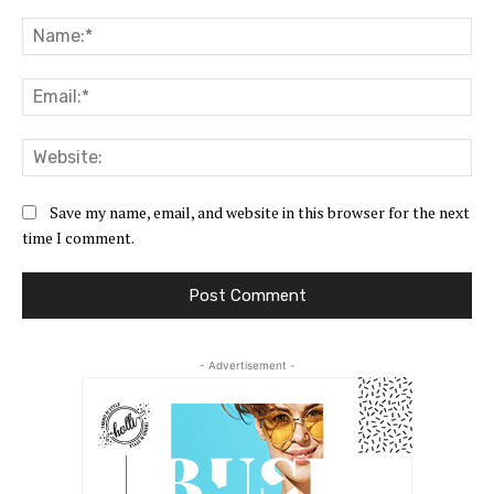
Comment:
Na
Ema
Web
Save my name, email, and website in this browser for the next
time I comment.
- Advertisement -