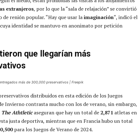
egún el medio, están prohibidas las visitas a los alojamientos
tas extranjeros
, por lo que la “sala de relajación” se convirtió
 de renión popular. “Hay que usar la
imaginación
“, indicó el
 cuya identidad se mantuvo en anonimato por petición
ieron que llegarían más
vativos
 entregados más de 300,000 preservativos | Freepik
preservativos distribuidos en esta edición de los Juegos
e Invierno contrasta mucho con los de verano, sin embargo,
e
The Athtletic
aseguran que hay un total de
2,871
atletas en
 esta justa deportiva, mientras que en Francia hubo un total
0,500
para los Juegos de Verano de 2024.