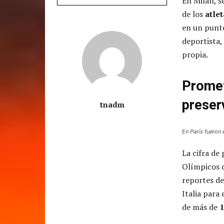
En Milán, s
de los
atle
en un punto
deportista,
propia.
Promet
preser
tnadm
En París fueron
La cifra de 
Olímpicos d
reportes d
Italia para
de más de
1