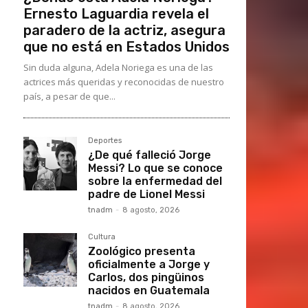
Ernesto Laguardia revela el
paradero de la actriz, asegura
que no está en Estados Unidos
Sin duda alguna, Adela Noriega es una de las
actrices más queridas y reconocidas de nuestro
país, a pesar de que...
Deportes
¿De qué falleció Jorge
Messi? Lo que se conoce
sobre la enfermedad del
padre de Lionel Messi
tnadm
-
8 agosto, 2026
Cultura
Zoológico presenta
oficialmente a Jorge y
Carlos, dos pingüinos
nacidos en Guatemala
tnadm
-
8 agosto, 2026