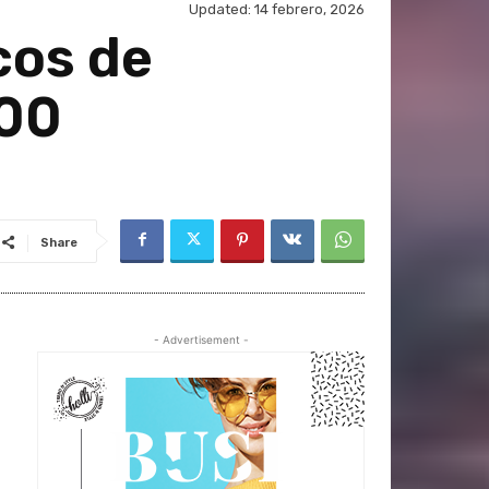
Updated:
14 febrero, 2026
cos de
000
Share
- Advertisement -