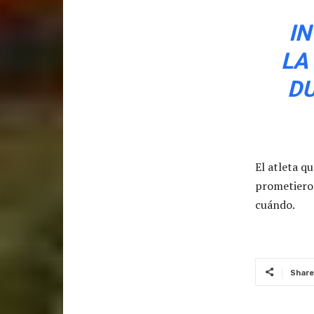
I
LA
DU
El atleta q
prometier
cuándo.
Share