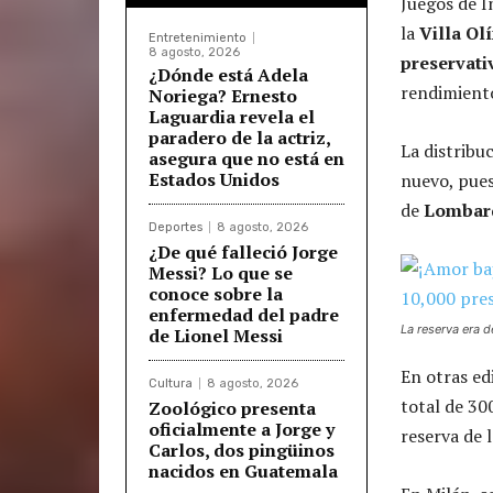
Juegos de 
la
Villa Ol
Entretenimiento
8 agosto, 2026
preservati
¿Dónde está Adela
rendimiento
Noriega? Ernesto
Laguardia revela el
paradero de la actriz,
La distribu
asegura que no está en
Estados Unidos
nuevo, pue
de
Lombar
Deportes
8 agosto, 2026
¿De qué falleció Jorge
Messi? Lo que se
conoce sobre la
enfermedad del padre
La reserva era d
de Lionel Messi
En otras ed
Cultura
8 agosto, 2026
total de 30
Zoológico presenta
oficialmente a Jorge y
reserva de 
Carlos, dos pingüinos
nacidos en Guatemala