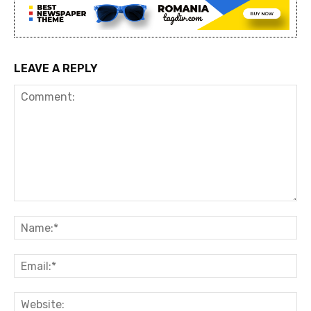
LEAVE A REPLY
Comment:
Na
Ema
Web