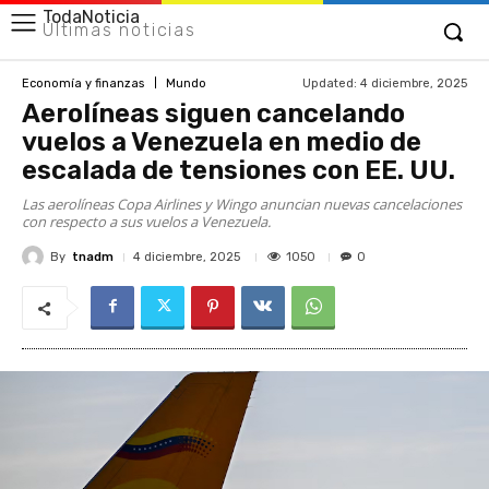
TodaNoticia
Últimas noticias
Updated:
4 diciembre, 2025
Economía y finanzas
Mundo
Aerolíneas siguen cancelando
vuelos a Venezuela en medio de
escalada de tensiones con EE. UU.
Las aerolíneas Copa Airlines y Wingo anuncian nuevas cancelaciones
con respecto a sus vuelos a Venezuela.
By
tnadm
1050
4 diciembre, 2025
0