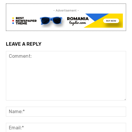
- Advertisement -
LEAVE A REPLY
Comment:
Na
Ema