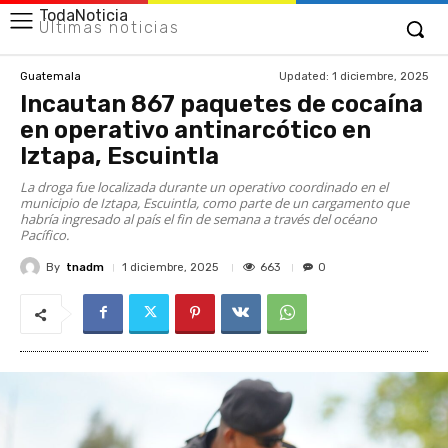
TodaNoticia
Últimas noticias
Updated:
1 diciembre, 2025
Guatemala
Incautan 867 paquetes de cocaína
en operativo antinarcótico en
Iztapa, Escuintla
La droga fue localizada durante un operativo coordinado en el
municipio de Iztapa, Escuintla, como parte de un cargamento que
habría ingresado al país el fin de semana a través del océano
Pacífico.
By
tnadm
663
1 diciembre, 2025
0