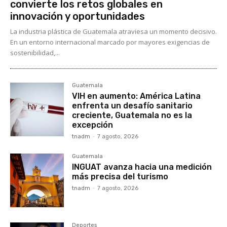
convierte los retos globales en
innovación y oportunidades
La industria plástica de Guatemala atraviesa un momento decisivo.
En un entorno internacional marcado por mayores exigencias de
sostenibilidad,...
Guatemala
VIH en aumento: América Latina
enfrenta un desafío sanitario
creciente, Guatemala no es la
excepción
tnadm
-
7 agosto, 2026
Guatemala
INGUAT avanza hacia una medición
más precisa del turismo
tnadm
-
7 agosto, 2026
Deportes