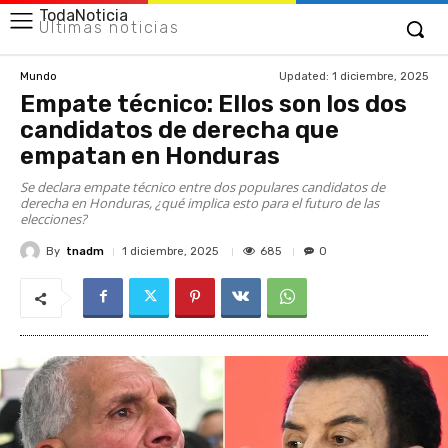
TodaNoticia
Últimas noticias
Updated:
1 diciembre, 2025
Mundo
Empate técnico: Ellos son los dos
candidatos de derecha que
empatan en Honduras
Se declara empate técnico entre dos populares candidatos de
derecha en Honduras, ¿qué implica esto para el futuro de las
elecciones?
By
tnadm
685
1 diciembre, 2025
0