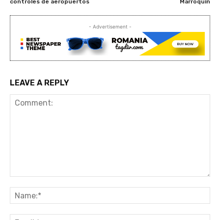
controles de aeropuertos
Marroquín
- Advertisement -
LEAVE A REPLY
Comment:
Na
Ema