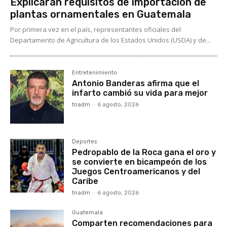
Explicaran requisitos de importación de
plantas ornamentales en Guatemala
Por primera vez en el país, representantes oficiales del
Departamento de Agricultura de los Estados Unidos (USDA) y de...
Entretenimiento
Antonio Banderas afirma que el
infarto cambió su vida para mejor
tnadm
-
6 agosto, 2026
Deportes
Pedropablo de la Roca gana el oro y
se convierte en bicampeón de los
Juegos Centroamericanos y del
Caribe
tnadm
-
6 agosto, 2026
Guatemala
Comparten recomendaciones para