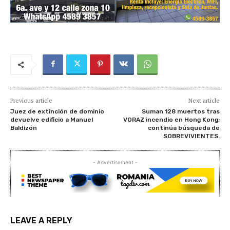
Previous article
Next article
Juez de extinción de dominio
Suman 128 muertos tras
devuelve edificio a Manuel
VORAZ incendio en Hong Kong;
Baldizón
continúa búsqueda de
SOBREVIVIENTES.
- Advertisement -
LEAVE A REPLY