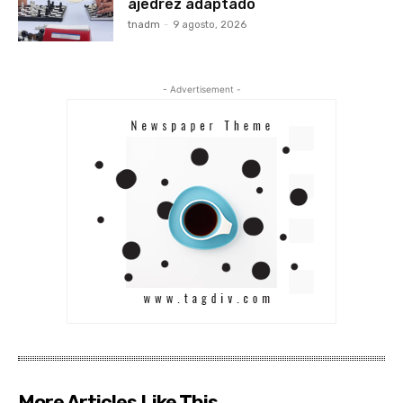
ajedrez adaptado
tnadm
-
9 agosto, 2026
- Advertisement -
More Articles Like This