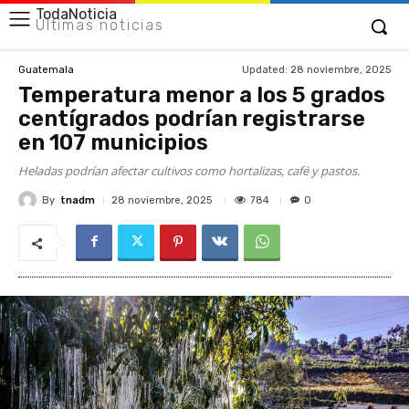
TodaNoticia
Últimas noticias
Updated:
28 noviembre, 2025
Guatemala
Temperatura menor a los 5 grados
centígrados podrían registrarse
en 107 municipios
Heladas podrían afectar cultivos como hortalizas, café y pastos.
By
tnadm
784
28 noviembre, 2025
0