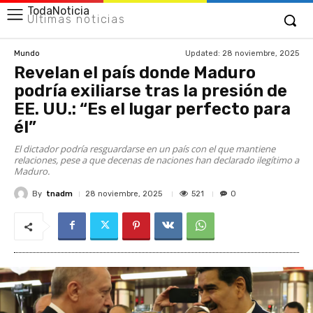
TodaNoticia
Últimas noticias
Updated:
28 noviembre, 2025
Mundo
Revelan el país donde Maduro
podría exiliarse tras la presión de
EE. UU.: “Es el lugar perfecto para
él”
El dictador podría resguardarse en un país con el que mantiene
relaciones, pese a que decenas de naciones han declarado ilegítimo a
Maduro.
By
tnadm
521
28 noviembre, 2025
0