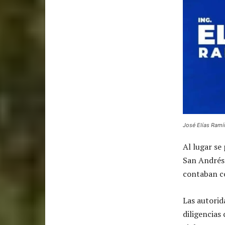
José Elías Ramír
Al lugar s
San Andrés
contaban co
Las autorida
diligencias