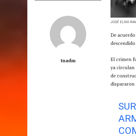
JOSÉ ELÍAS RA
De acuerdo 
descendido
El crimen f
tnadm
ya circulan
de construc
dispararon
SUR
ARM
COM