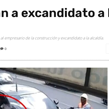
n a excandidato a l
al empresario de la construcción y excandidato a la alcaldía.
0