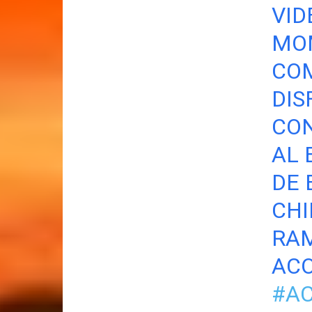
VID
MO
CO
DIS
CON
AL 
DE 
CHI
RAM
AC
#AC