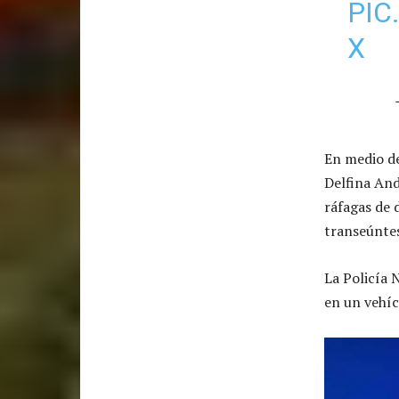
PIC
X
En medio de
Delfina And
ráfagas de
transeúntes
La Policía 
en un vehíc