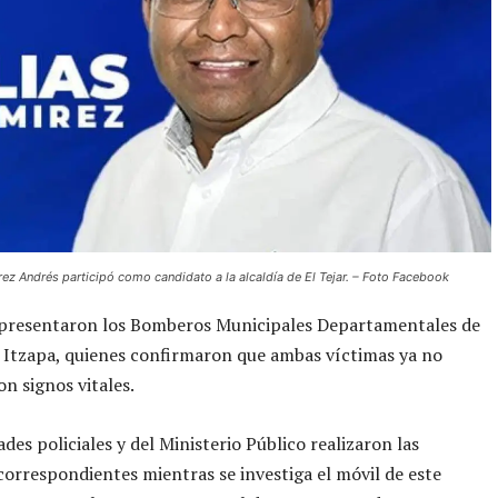
ez Andrés participó como candidato a la alcaldía de El Tejar. – Foto Facebook
e presentaron los Bomberos Municipales Departamentales de
 Itzapa, quienes confirmaron que ambas víctimas ya no
n signos vitales.
des policiales y del Ministerio Público realizaron las
 correspondientes mientras se investiga el móvil de este