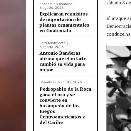
sábado 8 d
Economía y finanzas
6 agosto, 2026
Explicaran requisitos
El ataque a
de importación de
plantas ornamentales
Democracia,
en Guatemala
conduce ha
Entretenimiento
6 agosto, 2026
Antonio Banderas
afirma que el infarto
cambió su vida para
mejor
Deportes
6 agosto, 2026
Pedropablo de la Roca
gana el oro y se
convierte en
bicampeón de los
Juegos
Centroamericanos y
del Caribe