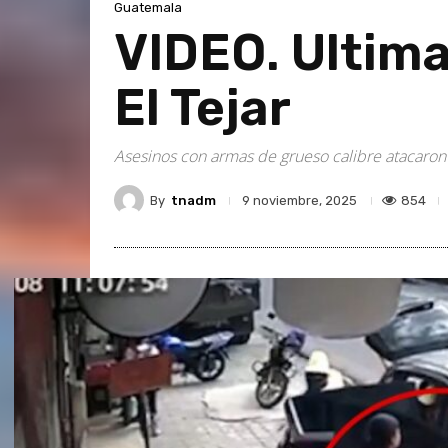
Guatemala
VIDEO. Ultima
El Tejar
Asesinos con armas de grueso calibre atacaron 
By
tnadm
854
9 noviembre, 2025