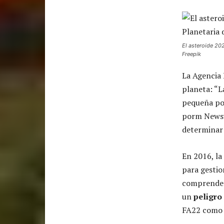
El asteroide 20
Freepik
La Agencia 
planeta: “L
pequeña pos
porm Newswe
determinar 
En 2016, la
para gestio
comprender
un
peligro
FA22 como o