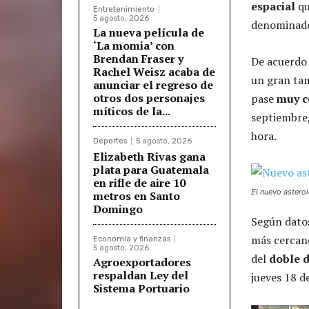
espacial
qu
Entretenimiento
5 agosto, 2026
denominado
La nueva película de
‘La momia’ con
Brendan Fraser y
De acuerdo
Rachel Weisz acaba de
un gran tam
anunciar el regreso de
otros dos personajes
pase
muy c
míticos de la...
septiembre,
hora.
Deportes
5 agosto, 2026
Elizabeth Rivas gana
plata para Guatemala
en rifle de aire 10
El nuevo asteroi
metros en Santo
Domingo
Según datos
más cercano
Economía y finanzas
5 agosto, 2026
del
doble d
Agroexportadores
respaldan Ley del
jueves 18 d
Sistema Portuario