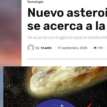
Tecnología
Nuevo astero
se acerca a la
De acuerdo con la agencia espacial estadounid
By
tnadm
910
17 septiembre, 2025