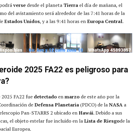
podrá
verse
desde el planeta
Tierra
el día de mañana, el
o del avistamiento será alrededor de las 7:41 horas de la
de
Estados Unidos
, y a las 9:41 horas en
Europa Central
.
teroide 2025 FA22 es peligroso para
ra?
e 2025 FA22 fue
detectado
en
marzo
de este año por la
Coordinación de
Defensa Planetaria
(PDCO) de la
NASA
a
 telescopio Pan-STARRS 2 ubicado en
Hawái
. Debido a sus
cas, el objeto estelar fue incluido en la
Lista de Riesgo
de la
acial Europea.