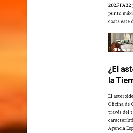
2025 FA22
punto máxim
costa este 
¿El as
la Tier
El asteroid
Oficina de 
través del
característi
Agencia Esp