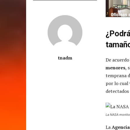
¿Podrá
tamaño
tnadm
De acuerdo
menores
, 
temprana d
por lo cual
detectados 
La NASA monitor
La
Agencia