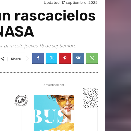
Updated:
17 septiembre, 2025
n rascacielos
 NASA
ar para este jueves 18 de septiembre
Share
- Advertisement -