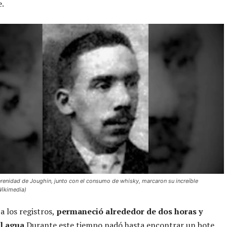
e.
serenidad de Joughin, junto con el consumo de whisky, marcaron su increíble
Wikimedia)
a los registros,
permaneció alrededor de dos horas y
l agua.
Durante este tiempo nadó hasta encontrar un bote