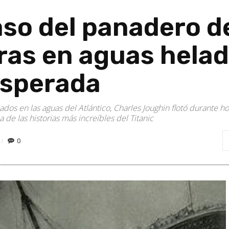
aso del panadero de
ras en aguas helad
esperada
os en las aguas del Atlántico, Charles Joughin flotó durante hor
 de las historias más increíbles del Titanic
0