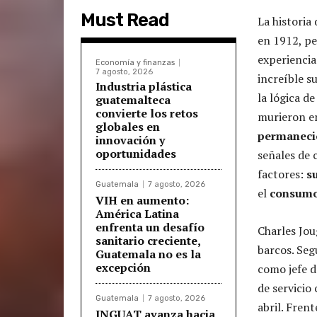
Must Read
La historia
en 1912, pe
experienci
Economía y finanzas
7 agosto, 2026
increíble s
Industria plástica
la lógica d
guatemalteca
convierte los retos
murieron en
globales en
permaneció
innovación y
oportunidades
señales de 
factores:
s
Guatemala
7 agosto, 2026
el
consumo
VIH en aumento:
América Latina
enfrenta un desafío
Charles Jou
sanitario creciente,
barcos. Seg
Guatemala no es la
excepción
como jefe d
de servicio
Guatemala
7 agosto, 2026
abril. Frent
INGUAT avanza hacia