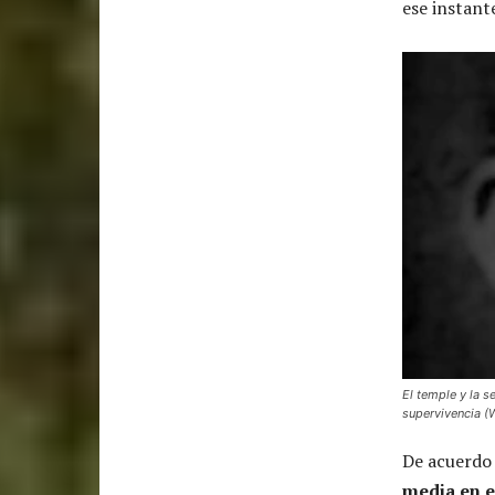
ese instant
El temple y la 
supervivencia (
De acuerdo 
media en e