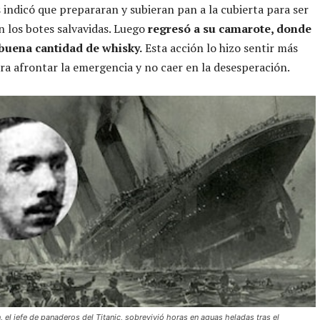
s indicó que prepararan y subieran pan a la cubierta para ser
n los botes salvavidas. Luego
regresó a su camarote, donde
buena cantidad de whisky.
Esta acción lo hizo sentir más
a afrontar la emergencia y no caer en la desesperación.
 el jefe de panaderos del Titanic, sobrevivió horas en aguas heladas tras el