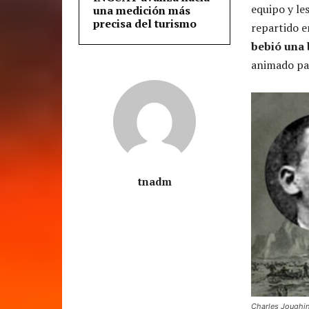
equipo y le
una medición más
precisa del turismo
repartido e
bebió una 
animado par
tnadm
Charles Joughin,