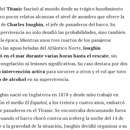
 del
Titanic
fascinó al mundo desde su trágico hundimiento
ro pocos relatos alcanzan el nivel de asombro que ofrece la
a de
Charles Joughin
, el jefe de panaderos del barco. Su
upervivencia no solo desafió las probabilidades, sino también
e la época. Mientras unos tres cuartos de los pasajeros
 las aguas heladas del Atlántico Norte,
Joughin
 en el mar durante varias horas hasta el rescate
, sin
congelación ni lesiones significativas. Su caso destaca por dos
u intervención activa
para socorrer a otros y el rol que tuvo
 de alcohol
en su supervivencia.
ghin nació en Inglaterra en 1878 y desde niño trabajó en
ún el medio
El Español
, a los treinta y cuatro años, embarcó
e panaderos en el Titanic. Se encontraba descansando fuera
 cuando el barco chocó contra un iceberg la noche del 14 de
e a la gravedad de la situación, Joughin decidió organizar a su