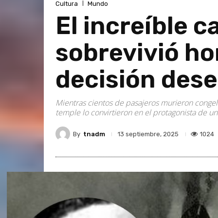
Cultura
Mundo
El increíble c
sobrevivió ho
decisión des
Mientras cientos de pasajeros murieron congelad
temple lo convirtieron en el protagonista de una
By
tnadm
1024
13 septiembre, 2025