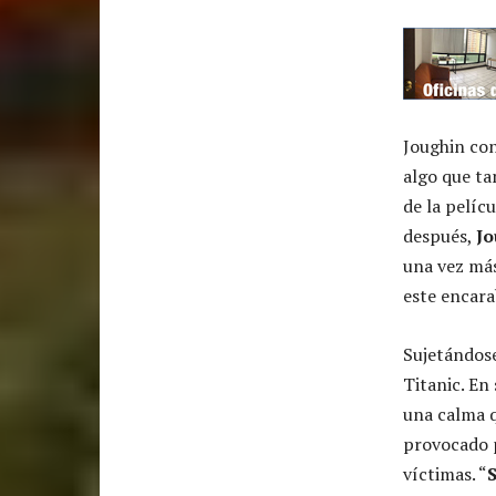
Joughin con
algo que ta
de la pelí
después,
Jo
una vez más
este encara
Sujetándose
Titanic. En
una calma q
provocado p
víctimas. “