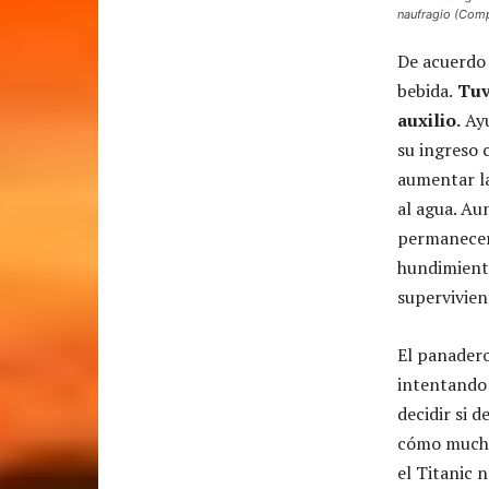
naufragio (Comp
De acuerdo
bebida.
Tuvo
auxilio.
Ayu
su ingreso 
aumentar la
al agua. Au
permanecer 
hundimiento
supervivien
El panadero
intentando 
decidir si 
cómo muchas
el Titanic n