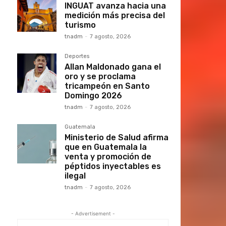
INGUAT avanza hacia una
medición más precisa del
turismo
tnadm
-
7 agosto, 2026
Deportes
Allan Maldonado gana el
oro y se proclama
tricampeón en Santo
Domingo 2026
tnadm
-
7 agosto, 2026
Guatemala
Ministerio de Salud afirma
que en Guatemala la
venta y promoción de
péptidos inyectables es
ilegal
tnadm
-
7 agosto, 2026
- Advertisement -