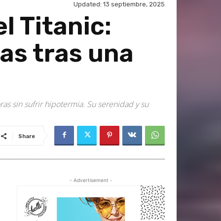
Updated:
13 septiembre, 2025
l Titanic:
as tras una
as sin sufrir hipotermia. Su serenidad y su
Share
- Advertisement -