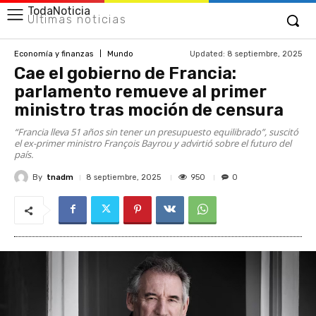
TodaNoticia
Últimas noticias
Updated:
8 septiembre, 2025
Economía y finanzas
Mundo
Cae el gobierno de Francia:
parlamento remueve al primer
ministro tras moción de censura
“Francia lleva 51 años sin tener un presupuesto equilibrado”, suscitó
el ex-primer ministro François Bayrou y advirtió sobre el futuro del
país.
By
tnadm
950
8 septiembre, 2025
0