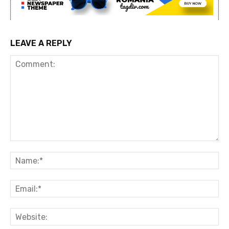
LEAVE A REPLY
Comment:
Na
Ema
Web