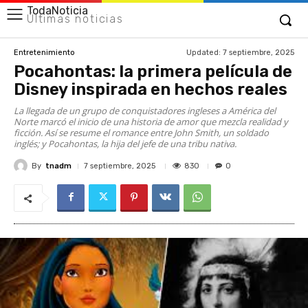
TodaNoticia
Últimas noticias
Updated:
7 septiembre, 2025
Entretenimiento
Pocahontas: la primera película de
Disney inspirada en hechos reales
La llegada de un grupo de conquistadores ingleses a América del
Norte marcó el inicio de una historia de amor que mezcla realidad y
ficción. Así se resume el romance entre John Smith, un soldado
inglés; y Pocahontas, la hija del jefe de una tribu nativa.
By
tnadm
830
7 septiembre, 2025
0