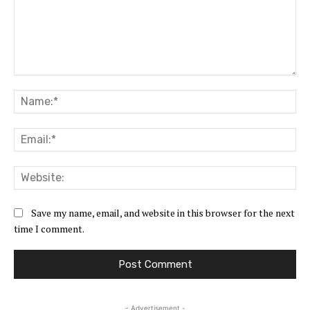
Comment:
Na
Ema
Web
Save my name, email, and website in this browser for the next
time I comment.
- Advertisement -