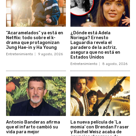
“Acaramelados” ya está en
¿Dónde está Adela
Netflix: todo sobre el k-
Noriega? Ernesto
drama que protagonizan
Laguardia revela el
Jung Hae-in y Ha Young
paradero de la actriz,
asegura que no está en
Entretenimiento
9 agosto, 2026
Estados Unidos
Entretenimiento
8 agosto, 2026
Antonio Banderas afirma
La nueva película de ‘La
que el infarto cambió su
momia’ con Brendan Fraser
vida para mejor
y Rachel Weisz acaba de