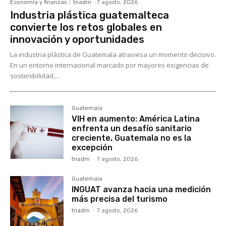
Economía y finanzas
tnadm
-
7 agosto, 2026
Industria plástica guatemalteca
convierte los retos globales en
innovación y oportunidades
La industria plástica de Guatemala atraviesa un momento decisivo.
En un entorno internacional marcado por mayores exigencias de
sostenibilidad,...
Guatemala
VIH en aumento: América Latina
enfrenta un desafío sanitario
creciente, Guatemala no es la
excepción
tnadm
-
7 agosto, 2026
Guatemala
INGUAT avanza hacia una medición
más precisa del turismo
tnadm
-
7 agosto, 2026