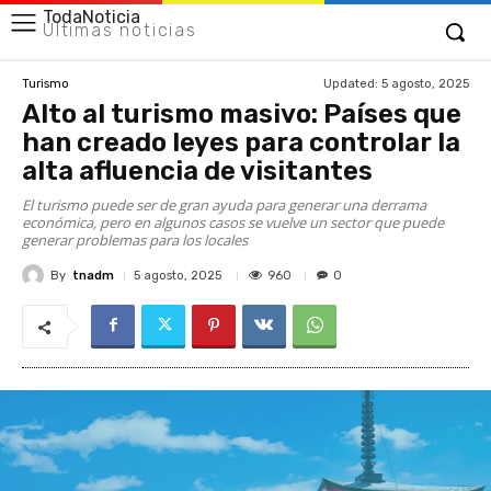
TodaNoticia
Últimas noticias
Updated:
5 agosto, 2025
Turismo
Alto al turismo masivo: Países que
han creado leyes para controlar la
alta afluencia de visitantes
El turismo puede ser de gran ayuda para generar una derrama
económica, pero en algunos casos se vuelve un sector que puede
generar problemas para los locales
By
tnadm
960
5 agosto, 2025
0