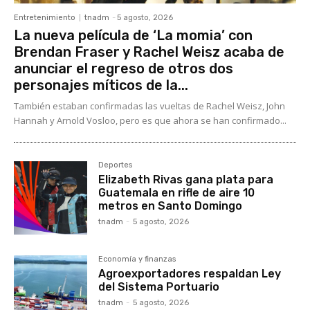
Entretenimiento
tnadm
-
5 agosto, 2026
La nueva película de ‘La momia’ con
Brendan Fraser y Rachel Weisz acaba de
anunciar el regreso de otros dos
personajes míticos de la...
También estaban confirmadas las vueltas de Rachel Weisz, John
Hannah y Arnold Vosloo, pero es que ahora se han confirmado...
Deportes
Elizabeth Rivas gana plata para
Guatemala en rifle de aire 10
metros en Santo Domingo
tnadm
-
5 agosto, 2026
Economía y finanzas
Agroexportadores respaldan Ley
del Sistema Portuario
tnadm
-
5 agosto, 2026