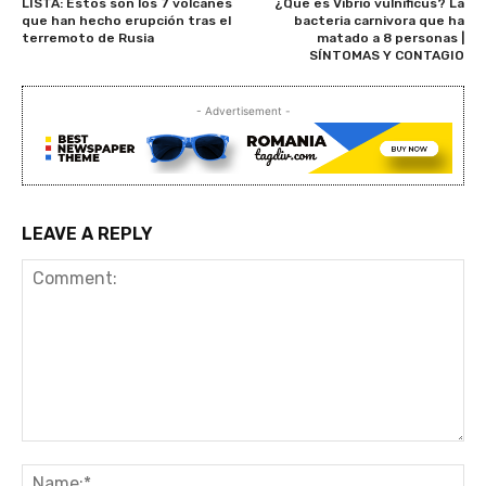
LISTA: Estos son los 7 volcanes
¿Qué es Vibrio vulnificus? La
que han hecho erupción tras el
bacteria carnivora que ha
terremoto de Rusia
matado a 8 personas |
SÍNTOMAS Y CONTAGIO
- Advertisement -
LEAVE A REPLY
Comment:
Na