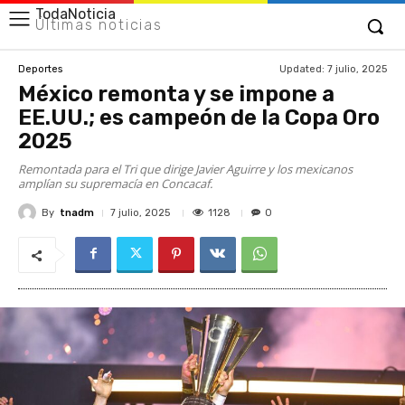
TodaNoticia
Últimas noticias
Updated:
7 julio, 2025
Deportes
México remonta y se impone a
EE.UU.; es campeón de la Copa Oro
2025
Remontada para el Tri que dirige Javier Aguirre y los mexicanos
amplían su supremacía en Concacaf.
By
tnadm
1128
7 julio, 2025
0