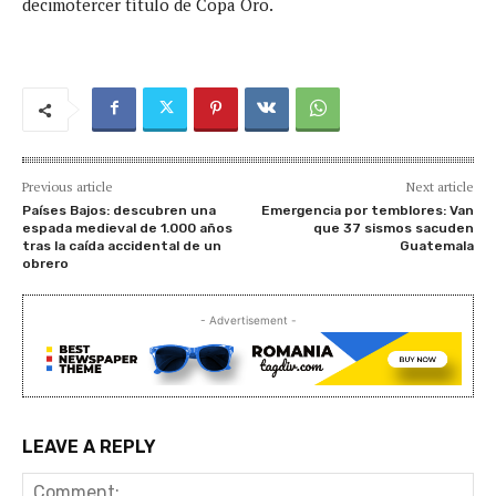
decimotercer título de Copa Oro.
Previous article
Next article
Países Bajos: descubren una
Emergencia por temblores: Van
espada medieval de 1.000 años
que 37 sismos sacuden
tras la caída accidental de un
Guatemala
obrero
- Advertisement -
LEAVE A REPLY