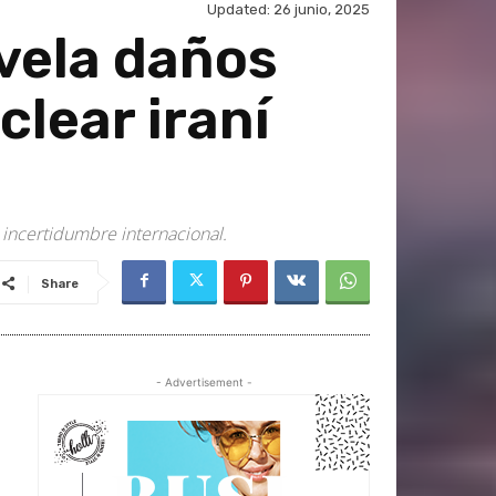
Updated:
26 junio, 2025
vela daños
lear iraní
 incertidumbre internacional.
Share
- Advertisement -