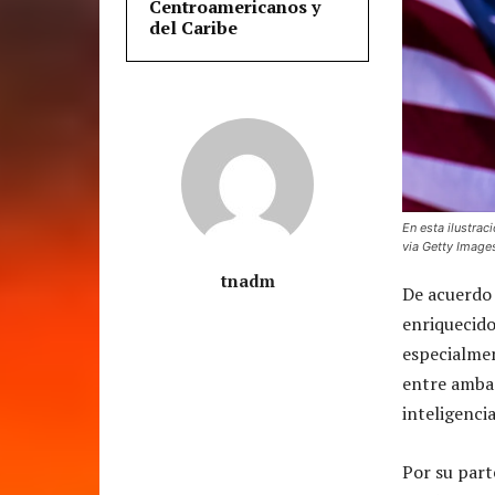
Centroamericanos y
del Caribe
En esta ilustraci
via Getty Image
tnadm
De acuerdo 
enriquecido
especialmen
entre ambas
inteligencia
Por su part