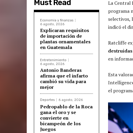
Must Read
La Central 
programa nu
selectivos,
Economía y finanzas
6 agosto, 2026
indicó el di
Explicaran requisitos
de importación de
plantas ornamentales
Ratcliffe e
en Guatemala
destruidas
en informac
Entretenimiento
6 agosto, 2026
Antonio Banderas
Esta valora
afirma que el infarto
cambió su vida para
Intelligenc
mejor
el program
Deportes
6 agosto, 2026
Pedropablo de la Roca
gana el oro y se
convierte en
bicampeón de los
Juegos