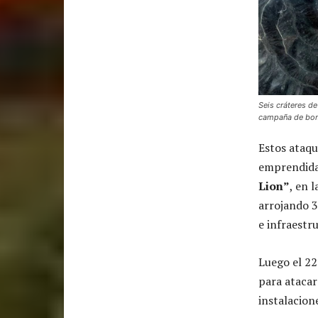
Seis cráteres de
campaña de bom
Estos ataq
emprendida 
Lion”
, en 
arrojando 3
e infraestr
Luego el 22
para atacar
instalacion