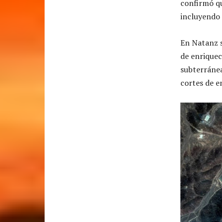
confirmó q
incluyendo 
En Natanz s
de enrique
subterránea
cortes de e