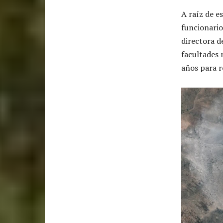
A raíz de e
funcionario
directora d
facultades 
años para 