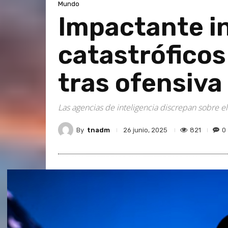
Mundo
Impactante in
catastróficos
tras ofensiva
Las agencias de inteligencia discrepan sobre el
By
tnadm
821
0
26 junio, 2025