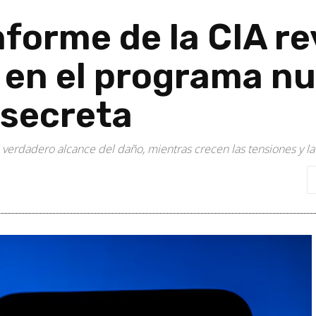
forme de la CIA re
 en el programa nuc
 secreta
 verdadero alcance del daño, mientras crecen las tensiones y la