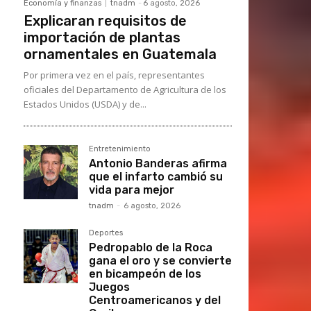
Economía y finanzas
tnadm
-
6 agosto, 2026
Explicaran requisitos de
importación de plantas
ornamentales en Guatemala
Por primera vez en el país, representantes
oficiales del Departamento de Agricultura de los
Estados Unidos (USDA) y de...
Entretenimiento
Antonio Banderas afirma
que el infarto cambió su
vida para mejor
tnadm
-
6 agosto, 2026
Deportes
Pedropablo de la Roca
gana el oro y se convierte
en bicampeón de los
Juegos
Centroamericanos y del