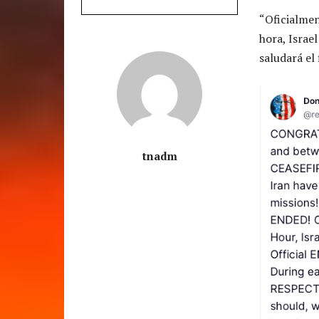
“Oficialmen
hora, Israe
saludará el 
tnadm