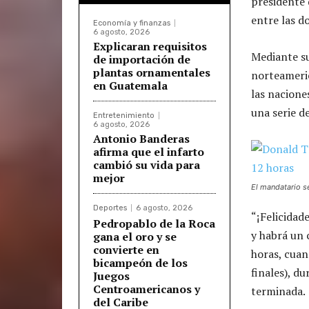
presidente
entre las do
Economía y finanzas
6 agosto, 2026
Explicaran requisitos
Mediante su
de importación de
plantas ornamentales
norteameri
en Guatemala
las nacione
una serie de
Entretenimiento
6 agosto, 2026
Antonio Banderas
afirma que el infarto
cambió su vida para
mejor
El mandatario se
Deportes
6 agosto, 2026
“¡Felicidad
Pedropablo de la Roca
y habrá un 
gana el oro y se
convierte en
horas, cuan
bicampeón de los
finales), du
Juegos
Centroamericanos y
terminada.
del Caribe