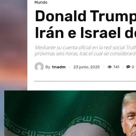
Mundo
Donald Trump 
Irán e Israel 
Mediante su cuenta oficial en la red social Tru
próximas seis horas, tras el cual se considerará 
By
tnadm
741
0
23 junio, 2025