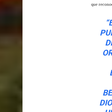
que reconoc
“
PU
D
OR
BE
DI