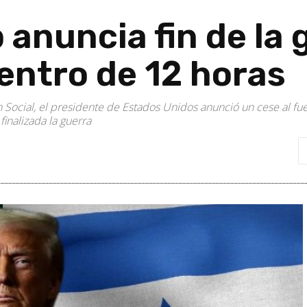
anuncia fin de la 
dentro de 12 horas
th Social, el presidente de Estados Unidos anunció un cese al f
finalizada la guerra