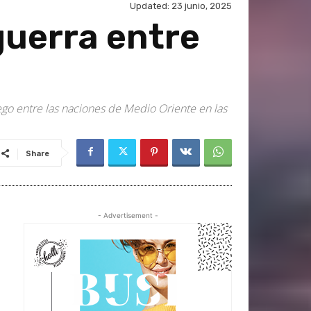
Updated:
23 junio, 2025
guerra entre
uego entre las naciones de Medio Oriente en las
Share
- Advertisement -